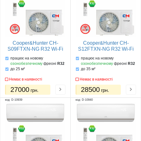
Cooper&Hunter CH-
Cooper&Hunter CH-
S09FTXN-NG R32 Wi-Fi
S12FTXN-NG R32 Wi-Fi
працює на новому
працює на новому
озонобезпечному
фреоні
R32
озонобезпечному
фреоні
R32
до 25 м²
до 35 м²
Немає в наявності
Немає в наявності
27000
28500
грн.
грн.
код: D-10939
код: D-10940