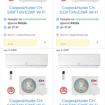
Cooper&Hunter CH-
Cooper&Hunter CH-
S09FTXN-E2WF Wi-Fi
S12FTXN-E2WF Wi-Fi
працює на
озонобезпечному
працює на
озонобезпечному
фреоні
R410a
фреоні
R410a
до 25 м²
до 35 м²
Знято з виробництва
Знято з виробництва
....
....
код: D-10696
код: D-10697
Cooper&Hunter CH-
Cooper&Hunter CH-