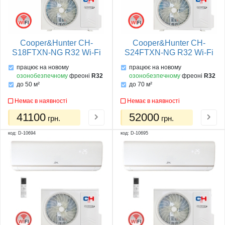
Cooper&Hunter CH-
Cooper&Hunter CH-
S18FTXN-NG R32 Wi-Fi
S24FTXN-NG R32 Wi-Fi
працює на новому
працює на новому
озонобезпечному
фреоні
R32
озонобезпечному
фреоні
R32
до 50 м²
до 70 м²
Немає в наявності
Немає в наявності
41100
52000
грн.
грн.
код: D-10694
код: D-10695