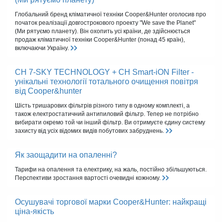
Глобальний бренд кліматичної техніки Cooper&Hunter оголосив про
початок реалізації довгострокового проекту "We save the Planet"
(Ми рятуємо планету). Він охопить усі країни, де здійснюється
продаж кліматичної техніки Cooper&Hunter (понад 45 країн),
включаючи Україну.
CH 7-SKY TECHNOLOGY + CH Smart-iON Filter -
унікальні технології тотального очищення повітря
від Cooper&hunter
Шість тришарових фільтрів різного типу в одному комплекті, а
також електростатичний антипиловий фільтр. Тепер не потрібно
вибирати окремо той чи інший фільтр. Ви отримуєте єдину систему
захисту від усіх відомих видів побутових забруднень.
Як заощадити на опаленні?
Тарифи на опалення та електрику, на жаль, постійно збільшуються.
Перспективи зростання вартості очевидні кожному.
Осушувачі торгової марки Cooper&Hunter: найкращі
ціна-якість