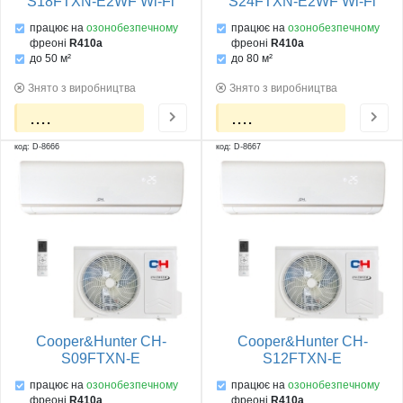
S18FTXN-E2WF Wi-Fi
S24FTXN-E2WF Wi-Fi
працює на
озонобезпечному
працює на
озонобезпечному
фреоні
R410a
фреоні
R410a
до 50 м²
до 80 м²
Знято з виробництва
Знято з виробництва
....
....
код: D-8666
код: D-8667
Cooper&Hunter CH-
Cooper&Hunter CH-
S09FTXN-E
S12FTXN-E
працює на
озонобезпечному
працює на
озонобезпечному
фреоні
R410a
фреоні
R410a