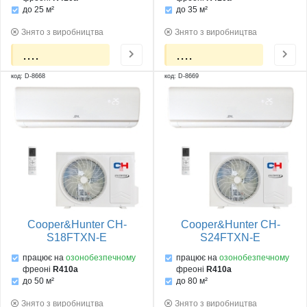
до 25 м²
до 35 м²
Знято з виробництва
Знято з виробництва
....
....
код: D-8668
код: D-8669
Cooper&Hunter CH-
Cooper&Hunter CH-
S18FTXN-E
S24FTXN-E
працює на
озонобезпечному
працює на
озонобезпечному
фреоні
R410a
фреоні
R410a
до 50 м²
до 80 м²
Знято з виробництва
Знято з виробництва