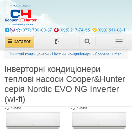
Каталог
лог
›
Побутові кондиціонери
›
Настінні кондиціонери
›
Cooper&Hunter
›
Інверторні кондиціонери
теплові насоси Cooper&Hunter
серія Nordic EVO NG Inverter
(wi-fi)
код: D-10936
код: D-10938