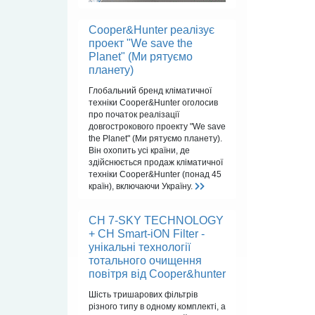
Cooper&Hunter реалізує
проект "We save the
Planet" (Ми рятуємо
планету)
Глобальний бренд кліматичної
техніки Cooper&Hunter оголосив
про початок реалізації
довгострокового проекту "We save
the Planet" (Ми рятуємо планету).
Він охопить усі країни, де
здійснюється продаж кліматичної
техніки Cooper&Hunter (понад 45
країн), включаючи Україну.
CH 7-SKY TECHNOLOGY
+ CH Smart-iON Filter -
унікальні технології
тотального очищення
повітря від Cooper&hunter
Шість тришарових фільтрів
різного типу в одному комплекті, а