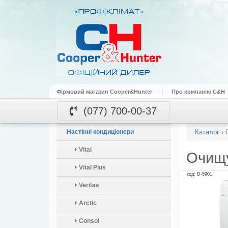
Фірмовий магазин Cooper&Hunter
Про компанію C&H
(077) 700-00-37
Настінні кондиціонери
Каталог
›
Vital
Очищу
Vital Plus
код: D-5901
Veritas
Arctic
Consol