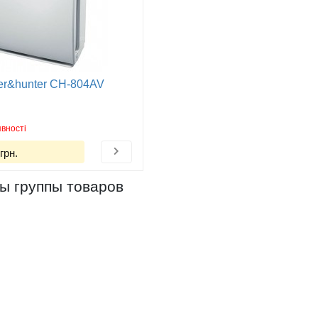
er&hunter CH-804AV
вності
грн.
ы группы товаров