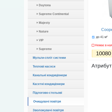
Daytona
Supreme Continental
Majesty
Coop
Nature
до 41 м²
VIP
Немає в ная
Supreme
10080
Мульти-спліт системи
Атрибут
Теплові насоси
Канальні кондиціонери
Касетні кондиціонери
Підлогово-стельові
Очищувачі повітря
Зволожувачі повітря