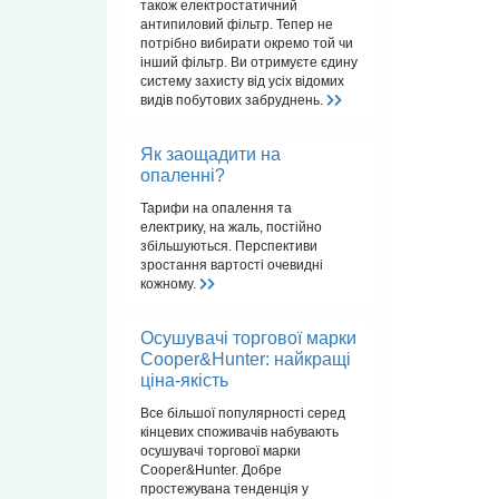
також електростатичний
антипиловий фільтр. Тепер не
потрібно вибирати окремо той чи
інший фільтр. Ви отримуєте єдину
систему захисту від усіх відомих
видів побутових забруднень.
Як заощадити на
опаленні?
Тарифи на опалення та
електрику, на жаль, постійно
збільшуються. Перспективи
зростання вартості очевидні
кожному.
Осушувачі торгової марки
Cooper&Hunter: найкращі
ціна-якість
Все більшої популярності серед
кінцевих споживачів набувають
осушувачі торгової марки
Cooper&Hunter. Добре
простежувана тенденція у