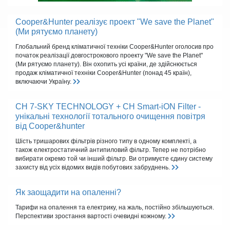
Cooper&Hunter реалізує проект "We save the Planet"
(Ми рятуємо планету)
Глобальний бренд кліматичної техніки Cooper&Hunter оголосив про
початок реалізації довгострокового проекту "We save the Planet"
(Ми рятуємо планету). Він охопить усі країни, де здійснюється
продаж кліматичної техніки Cooper&Hunter (понад 45 країн),
включаючи Україну.
CH 7-SKY TECHNOLOGY + CH Smart-iON Filter -
унікальні технології тотального очищення повітря
від Cooper&hunter
Шість тришарових фільтрів різного типу в одному комплекті, а
також електростатичний антипиловий фільтр. Тепер не потрібно
вибирати окремо той чи інший фільтр. Ви отримуєте єдину систему
захисту від усіх відомих видів побутових забруднень.
Як заощадити на опаленні?
Тарифи на опалення та електрику, на жаль, постійно збільшуються.
Перспективи зростання вартості очевидні кожному.