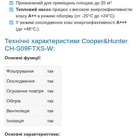
Призначений для приміщень площею до 25 м²
Тепловий насос
працює з високою енергоефективністю
класу
A++
в режимі обогріву (от -25°С до +24°С).
У режимі охолодження клас енергоефективності
A+++
(до +48°С;).
Технічні характеристики Cooper&Hunter
CH-S09FTXS-W:
Основні функції:
Фільтрування
так
Охолодження
так
Осушення повітря
так
Обігрів
так
Вентиляція
так
Іонізація
так
Основні характеристики: