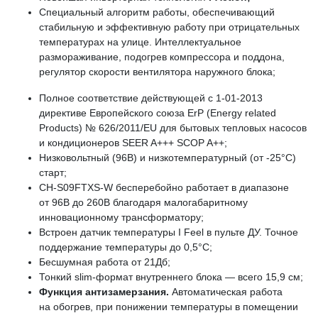
Специальный алгоритм работы, обеспечивающий
стабильную и эффективную работу при отрицательных
температурах на улице. Интеллектуальное
размораживание, подогрев компрессора и поддона,
регулятор скорости вентилятора наружного блока;
Полное соответствие действующей c 1-01-2013
директиве Европейского союза ErP (Energy related
Products) № 626/2011/EU для бытовых тепловых насосов
и кондиционеров SEER A+++ SCOP A++;
Низковольтный (96В) и низкотемпературный (от -25°С)
старт;
CH-S09FTXS-W бесперебойно работает в диапазоне
от 96В до 260В благодаря малогабаритному
инновационному трансформатору;
Встроен датчик температуры I Feel в пульте ДУ. Точное
поддержание температуры до 0,5°С;
Бесшумная работа от 21Дб;
Тонкий slim-формат внутреннего блока — всего 15,9 см;
Функция антизамерзания.
Автоматическая работа
на обогрев, при понижении температуры в помещении