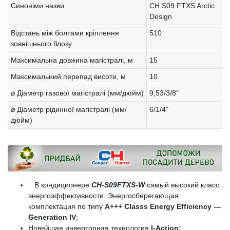
Синоніми назви
CH S09 FTXS Arctic
Design
Відстань між болтами кріплення
510
зовнішнього блоку
Максимальна довжина магістралі, м
15
Максимальний перепад висоти, м
10
⌀ Діаметр газової магістралі (мм/дюйм)
9,53/3/8"
⌀ Діаметр рідинної магістралі (мм/
6/1/4"
дюйм)
В кондиционере
CH-S09FTXS-W
самый высокий класс
энергоэффективности. Энергосберегающая
комплектация по типу
A+++ Classs Energy Efficiency —
Generation IV
;
Новейшая инверторная технология
I-Action;