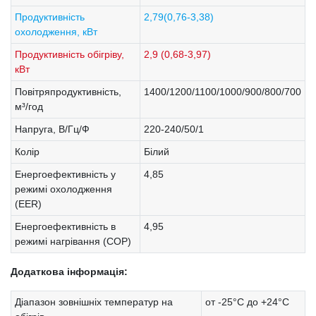
Продуктивність
2,79(0,76-3,38)
охолодження, кВт
Продуктивність обігріву,
2,9 (0,68-3,97)
кВт
Повітряпродуктивність,
1400/1200/1100/1000/900/800/700
м³/год
Напруга, В/Гц/Ф
220-240/50/1
Колір
Білий
Енергоефективність у
4,85
режимі охолодження
(EER)
Енергоефективність в
4,95
режимі нагрівання (COP)
Додаткова інформація:
Діапазон зовнішніх температур на
от -25°С до +24°С