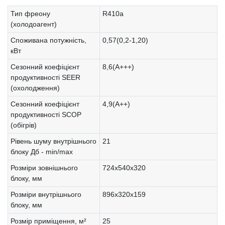
Тип фреону
R410a
(холодоагент)
Споживана потужність,
0,57(0,2-1,20)
кВт
Сезонний коефіцієнт
8,6(А+++)
продуктивності SEER
(охолодження)
Сезонний коефіцієнт
4,9(А++)
продуктивності SCOP
(обігрів)
Рівень шуму внутрішнього
21
блоку Дб - min/max
Розміри зовнішнього
724х540х320
блоку, мм
Розміри внутрішнього
896х320х159
блоку, мм
Розмір приміщення, м²
25