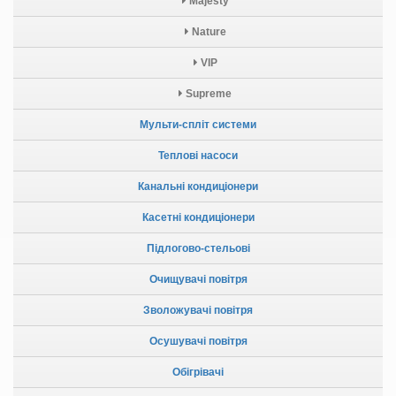
Majesty
Nature
VIP
Supreme
Мульти-спліт системи
Теплові насоси
Канальні кондиціонери
Касетні кондиціонери
Підлогово-стельові
Очищувачі повітря
Зволожувачі повітря
Осушувачі повітря
Обігрівачі