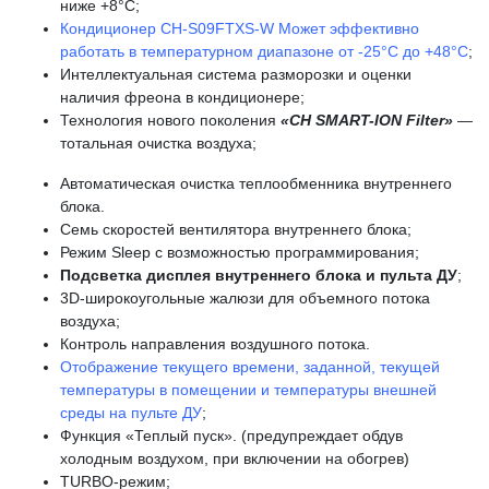
ниже +8°C;
Кондиционер CH-S09FTXS-W Может эффективно
работать в температурном диапазоне от -25°С до +48°С
;
Интеллектуальная система разморозки и оценки
наличия фреона в кондиционере;
Технология нового поколения
«CH SMART-ION Filter»
—
тотальная очистка воздуха;
Автоматическая очистка теплообменника внутреннего
блока.
Семь скоростей вентилятора внутреннего блока;
Режим Sleep с возможностью программирования;
Подсветка дисплея внутреннего блока и пульта ДУ
;
3D-широкоугольные жалюзи для объемного потока
воздуха;
Контроль направления воздушного потока.
Отображение текущего времени, заданной, текущей
температуры в помещении и температуры внешней
среды на пульте ДУ
;
Функция «Теплый пуск». (предупреждает обдув
холодным воздухом, при включении на обогрев)
TURBO-режим;