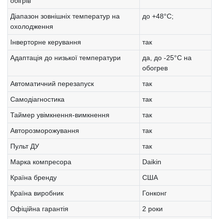
обігрів
Діапазон зовнішніх температур на
до +48°С;
охолодження
Інверторне керування
так
Адаптація до низької температури
да, до -25°C на
обогрев
Автоматичний перезапуск
так
Самодіагностика
так
Таймер увімкнення-вимкнення
так
Авторозморожування
так
Пульт ДУ
так
Марка компресора
Daikin
Країна бренду
США
Країна виробник
Гонконг
Офіційна гарантія
2 роки