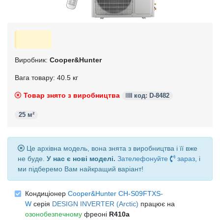
Виробник:
Cooper&Hunter
Вага товару: 40.5 кг
Товар знято з виробництва
код: D-8482
25 м²
Це архівна модель, вона знята з виробництва і її вже
не буде.
У нас є нові моделі.
Зателефонуйте
зараз
, і
ми підберемо Вам найкращий варіант!
Кондиціонер
Cooper&Hunter CH-S09FTXS-
W
серія
DESIGN INVERTER (Arctic)
працює на
озонобезпечному
фреоні
R410a