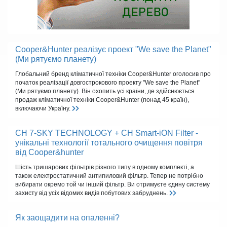
Cooper&Hunter реалізує проект "We save the Planet"
(Ми рятуємо планету)
Глобальний бренд кліматичної техніки Cooper&Hunter оголосив про
початок реалізації довгострокового проекту "We save the Planet"
(Ми рятуємо планету). Він охопить усі країни, де здійснюється
продаж кліматичної техніки Cooper&Hunter (понад 45 країн),
включаючи Україну.
CH 7-SKY TECHNOLOGY + CH Smart-iON Filter -
унікальні технології тотального очищення повітря
від Cooper&hunter
Шість тришарових фільтрів різного типу в одному комплекті, а
також електростатичний антипиловий фільтр. Тепер не потрібно
вибирати окремо той чи інший фільтр. Ви отримуєте єдину систему
захисту від усіх відомих видів побутових забруднень.
Як заощадити на опаленні?