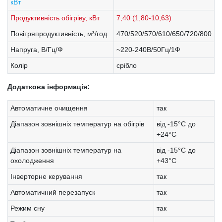
кВт
Продуктивність обігріву, кВт
7,40 (1,80-10,63)
Повітряпродуктивність, м³/год
470/520/570/610/650/720/800
Напруга, В/Гц/Ф
~220-240В/50Гц/1Ф
Колір
срібло
Додаткова інформація:
Автоматичне очищення
так
Діапазон зовнішніх температур на обігрів
від -15°С до
+24°С
Діапазон зовнішніх температур на
від -15°С до
охолодження
+43°С
Інверторне керування
так
Автоматичний перезапуск
так
Режим сну
так