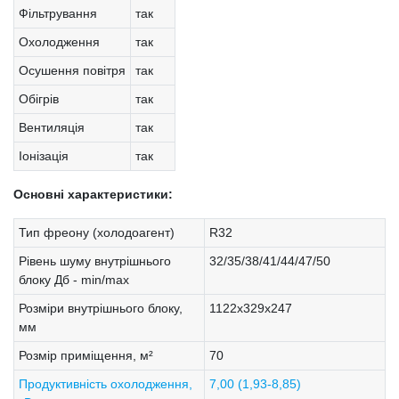
Фільтрування
так
Охолодження
так
Осушення повітря
так
Обігрів
так
Вентиляція
так
Іонізація
так
Основні характеристики:
Тип фреону (холодоагент)
R32
Рівень шуму внутрішнього
32/35/38/41/44/47/50
блоку Дб - min/max
Розміри внутрішнього блоку,
1122х329х247
мм
Розмір приміщення, м²
70
Продуктивність охолодження,
7,00 (1,93-8,85)