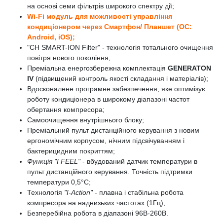
на основі семи фільтрів широкого спектру дії;
Wi-Fi модуль для можливості управління
кондиціонером через Смартфон/ Планшет (ОС:
Android, iOS);
"CH SMART-ION Filter" - технологія тотального очищення
повітря нового покоління;
Преміальна енергозбережна комплектація
GENERATON
IV
(підвищений контроль якості складання і матеріалів);
Вдосконалене програмне забезпечення, яке оптимізує
роботу кондиціонера в широкому діапазоні частот
обертання компресора;
Самоочищення внутрішнього блоку;
Преміальний пульт дистанційного керування з новим
ергономічним корпусом, нічним підсвічуванням і
бактерицидним покриттям;
Функція "I FEEL"
- вбудований датчик температури в
пульт дистанційного керування. Точність підтримки
температури 0,5°C;
Технологія
"I-Action"
- плавна і стабільна робота
компресора на наднизьких частотах (1Гц);
Безперебійна робота в діапазоні 96В-260В.