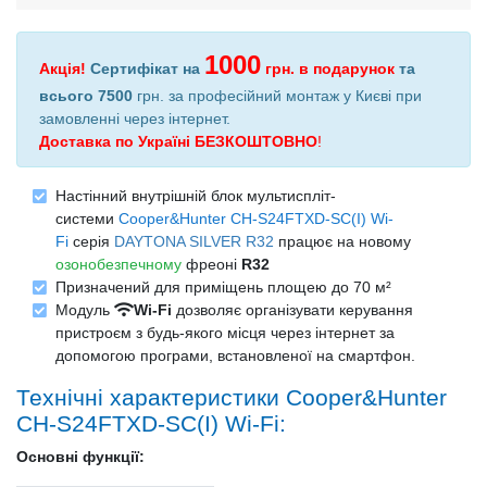
1000
Акція!
Сертифікат на
грн.
в подарунок
та
всього 7500
грн. за професійний монтаж у Києві при
замовленні через інтернет
.
Доставка по Україні БЕЗКОШТОВНО
!
Настінний внутрішній блок мультиспліт-
системи
Cooper&Hunter CH-S24FTXD-SC(I) Wi-
Fi
серія
DAYTONA SILVER R32
працює на новому
озонобезпечному
фреоні
R32
Призначений для приміщень площею до 70 м²
Модуль
Wi-Fi
дозволяє організувати керування
пристроєм з будь-якого місця через інтернет за
допомогою програми, встановленої на смартфон.
Технічні характеристики Cooper&Hunter
CH-S24FTXD-SC(I) Wi-Fi:
Основні функції: