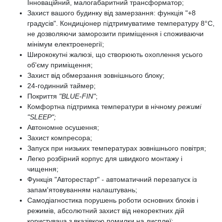
Інноваційний, малогабаритний трансформатор;
Захист вашого будинку від замерзання: функція "+8
градусів". Кондиціонер підтримуватиме температуру 8°C,
не дозволяючи заморозити приміщення і споживаючи
мінімум електроенергії;
Ширококутні жалюзі, що створюють охоплення усього
об'єму приміщення;
Захист від обмерзання зовнішнього блоку;
24-годинний таймер;
Покриття
"BLUE-FIN"
;
Комфортна підтримка температури в нічному
режимі
"SLEEP";
Автономне осушення;
Захист компресора;
Запуск при низьких температурах зовнішнього повітря;
Легко розбірний корпус для швидкого монтажу і
чищення;
Функція "Авторестарт" - автоматичний перезапуск із
запам'ятовуванням налаштувань;
Самодіагностика порушень роботи основних блоків і
режимів, абсолютний захист від некоректних дій
користувача з вказівкою помилки на дисплеї;