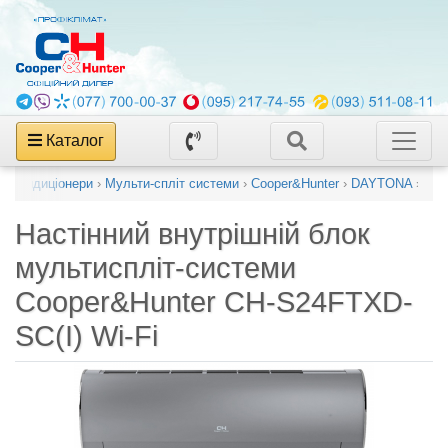
Каталог
ні кондиціонери
›
Мульти-спліт системи
›
Cooper&Hunter
›
DAYTONA
›
Настінний внутрішній блок
мультиспліт-системи
Cooper&Hunter CH-S24FTXD-
SC(I) Wi-Fi