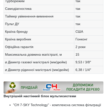
Турборежим
так
Самодіагностика
так
Таймер увімкнення-вимкнення
так
Пульт ДУ
так
Країна бренду
США
Країна виробник
Гонконг
Офіційна гарантія
2 роки
Максимальна довжина магістралі, м
15
⌀ Діаметр газової магістралі (мм/дюйм)
9,53 / 3/8″
⌀ Діаметр рідинної магістралі (мм/дюйм)
6,38 / 1/4″
Внутрішній настінний блок мультисистеми
"CH 7-SKY Technology" - комплексна система фільтрації