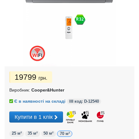
19799
грн.
Виробник:
Cooper&Hunter
Є в наявності на складі
код: D-
12540
Купити в 1 клік
25 м²
35 м²
50 м²
70 м²