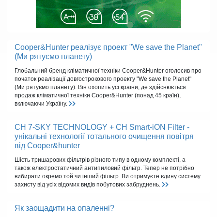
Cooper&Hunter реалізує проект "We save the Planet"
(Ми рятуємо планету)
Глобальний бренд кліматичної техніки Cooper&Hunter оголосив про
початок реалізації довгострокового проекту "We save the Planet"
(Ми рятуємо планету). Він охопить усі країни, де здійснюється
продаж кліматичної техніки Cooper&Hunter (понад 45 країн),
включаючи Україну.
CH 7-SKY TECHNOLOGY + CH Smart-iON Filter -
унікальні технології тотального очищення повітря
від Cooper&hunter
Шість тришарових фільтрів різного типу в одному комплекті, а
також електростатичний антипиловий фільтр. Тепер не потрібно
вибирати окремо той чи інший фільтр. Ви отримуєте єдину систему
захисту від усіх відомих видів побутових забруднень.
Як заощадити на опаленні?