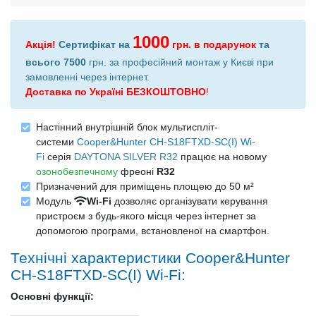
1000
Акція!
Сертифікат на
грн.
в подарунок
та
всього 7500
грн. за професійний монтаж у Києві при
замовленні через інтернет
.
Доставка по Україні БЕЗКОШТОВНО
!
Настінний внутрішній блок мультиспліт-
системи
Cooper&Hunter CH-S18FTXD-SC(I) Wi-
Fi
серія
DAYTONA SILVER R32
працює на новому
озонобезпечному
фреоні
R32
Призначений для приміщень площею до 50 м²
Модуль
Wi-Fi
дозволяє організувати керування
пристроєм з будь-якого місця через інтернет за
допомогою програми, встановленої на смартфон.
Технічні характеристики Cooper&Hunter
CH-S18FTXD-SC(I) Wi-Fi:
Основні функції: