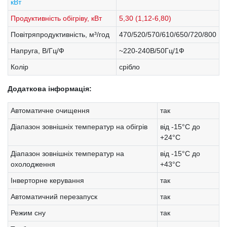
кВт
Продуктивність обігріву, кВт
5,30 (1,12-6,80)
Повітряпродуктивність, м³/год
470/520/570/610/650/720/800
Напруга, В/Гц/Ф
~220-240В/50Гц/1Ф
Колір
срібло
Додаткова інформація:
Автоматичне очищення
так
Діапазон зовнішніх температур на обігрів
від -15°С до
+24°С
Діапазон зовнішніх температур на
від -15°С до
охолодження
+43°С
Інверторне керування
так
Автоматичний перезапуск
так
Режим сну
так