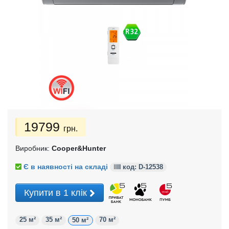
19799
грн.
Виробник:
Cooper&Hunter
Є в наявності на складі
код: D-
12538
Купити в 1 клік
25 м²
35 м²
70 м²
50 м²