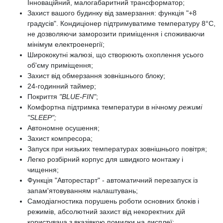
Інноваційний, малогабаритний трансформатор;
Захист вашого будинку від замерзання: функція "+8
градусів". Кондиціонер підтримуватиме температуру 8°C,
не дозволяючи заморозити приміщення і споживаючи
мінімум електроенергії;
Ширококутні жалюзі, що створюють охоплення усього
об'єму приміщення;
Захист від обмерзання зовнішнього блоку;
24-годинний таймер;
Покриття
"BLUE-FIN"
;
Комфортна підтримка температури в нічному
режимі
"SLEEP";
Автономне осушення;
Захист компресора;
Запуск при низьких температурах зовнішнього повітря;
Легко розбірний корпус для швидкого монтажу і
чищення;
Функція "Авторестарт" - автоматичний перезапуск із
запам'ятовуванням налаштувань;
Самодіагностика порушень роботи основних блоків і
режимів, абсолютний захист від некоректних дій
користувача з вказівкою помилки на дисплеї;