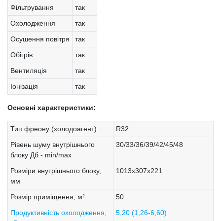
Фільтрування
так
Охолодження
так
Осушення повітря
так
Обігрів
так
Вентиляція
так
Іонізація
так
Основні характеристики:
Тип фреону (холодоагент)
R32
Рівень шуму внутрішнього
30/33/36/39/42/45/48
блоку Дб - min/max
Розміри внутрішнього блоку,
1013х307х221
мм
Розмір приміщення, м²
50
Продуктивність охолодження,
5,20 (1,26-6,60)