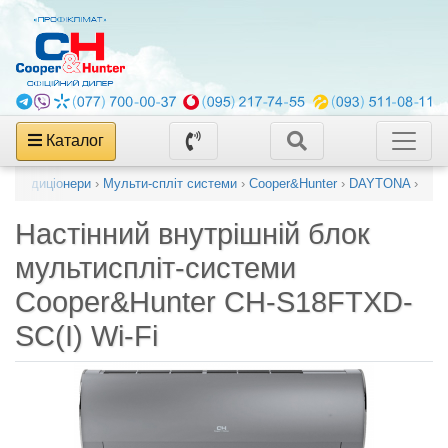
Каталог
ні кондиціонери
›
Мульти-спліт системи
›
Cooper&Hunter
›
DAYTONA
›
Настінний внутрішній блок
мультиспліт-системи
Cooper&Hunter CH-S18FTXD-
SC(I) Wi-Fi