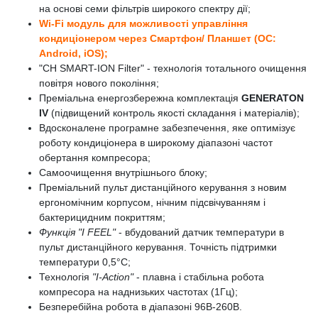
на основі семи фільтрів широкого спектру дії;
Wi-Fi модуль для можливості управління
кондиціонером через Смартфон/ Планшет (ОС:
Android, iOS);
"CH SMART-ION Filter" - технологія тотального очищення
повітря нового покоління;
Преміальна енергозбережна комплектація
GENERATON
IV
(підвищений контроль якості складання і матеріалів);
Вдосконалене програмне забезпечення, яке оптимізує
роботу кондиціонера в широкому діапазоні частот
обертання компресора;
Самоочищення внутрішнього блоку;
Преміальний пульт дистанційного керування з новим
ергономічним корпусом, нічним підсвічуванням і
бактерицидним покриттям;
Функція "I FEEL"
- вбудований датчик температури в
пульт дистанційного керування. Точність підтримки
температури 0,5°C;
Технологія
"I-Action"
- плавна і стабільна робота
компресора на наднизьких частотах (1Гц);
Безперебійна робота в діапазоні 96В-260В.