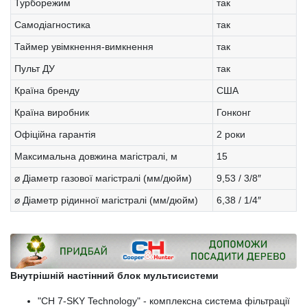
Турборежим
так
Самодіагностика
так
Таймер увімкнення-вимкнення
так
Пульт ДУ
так
Країна бренду
США
Країна виробник
Гонконг
Офіційна гарантія
2 роки
Максимальна довжина магістралі, м
15
⌀ Діаметр газової магістралі (мм/дюйм)
9,53 / 3/8″
⌀ Діаметр рідинної магістралі (мм/дюйм)
6,38 / 1/4″
Внутрішній настінний блок мультисистеми
"CH 7-SKY Technology" - комплексна система фільтрації