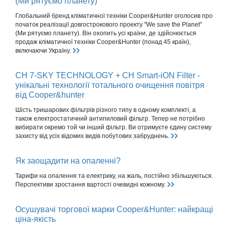
(Ми рятуємо планету)
Глобальний бренд кліматичної техніки Cooper&Hunter оголосив про
початок реалізації довгострокового проекту "We save the Planet"
(Ми рятуємо планету). Він охопить усі країни, де здійснюється
продаж кліматичної техніки Cooper&Hunter (понад 45 країн),
включаючи Україну.
CH 7-SKY TECHNOLOGY + CH Smart-iON Filter -
унікальні технології тотального очищення повітря
від Cooper&hunter
Шість тришарових фільтрів різного типу в одному комплекті, а
також електростатичний антипиловий фільтр. Тепер не потрібно
вибирати окремо той чи інший фільтр. Ви отримуєте єдину систему
захисту від усіх відомих видів побутових забруднень.
Як заощадити на опаленні?
Тарифи на опалення та електрику, на жаль, постійно збільшуються.
Перспективи зростання вартості очевидні кожному.
Осушувачі торгової марки Cooper&Hunter: найкращі
ціна-якість