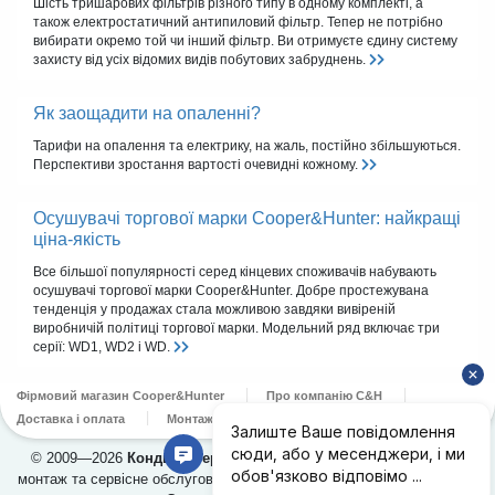
Шість тришарових фільтрів різного типу в одному комплекті, а
також електростатичний антипиловий фільтр. Тепер не потрібно
вибирати окремо той чи інший фільтр. Ви отримуєте єдину систему
захисту від усіх відомих видів побутових забруднень.
Як заощадити на опаленні?
Тарифи на опалення та електрику, на жаль, постійно збільшуються.
Перспективи зростання вартості очевидні кожному.
Осушувачі торгової марки Cooper&Hunter: найкращі
ціна-якість
Все більшої популярності серед кінцевих споживачів набувають
осушувачі торгової марки Cooper&Hunter. Добре простежувана
тенденція у продажах стала можливою завдяки вивіреній
виробничій політиці торгової марки. Модельний ряд включає три
серії: WD1, WD2 і WD.
Фірмовий магазин Cooper&Hunter
Про компанію C&H
Доставка і оплата
Монтаж
Сервіс
Контакти
© 2009—2026
Кондиціонери Cooper&Hunter
в Україні. Продаж,
монтаж та сервісне обслуговування кондиціонерів. Офіційний дилер