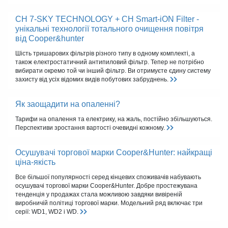
CH 7-SKY TECHNOLOGY + CH Smart-iON Filter -
унікальні технології тотального очищення повітря
від Cooper&hunter
Шість тришарових фільтрів різного типу в одному комплекті, а
також електростатичний антипиловий фільтр. Тепер не потрібно
вибирати окремо той чи інший фільтр. Ви отримуєте єдину систему
захисту від усіх відомих видів побутових забруднень.
Як заощадити на опаленні?
Тарифи на опалення та електрику, на жаль, постійно збільшуються.
Перспективи зростання вартості очевидні кожному.
Осушувачі торгової марки Cooper&Hunter: найкращі
ціна-якість
Все більшої популярності серед кінцевих споживачів набувають
осушувачі торгової марки Cooper&Hunter. Добре простежувана
тенденція у продажах стала можливою завдяки вивіреній
виробничій політиці торгової марки. Модельний ряд включає три
серії: WD1, WD2 і WD.