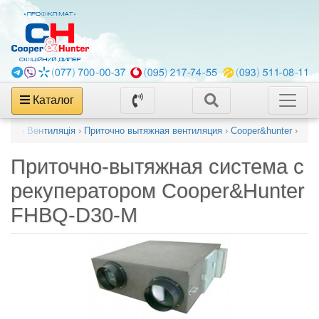
Каталог
алог
›
Вентиляція
›
Приточно вытяжная вентиляция
›
Cooper&hunter
›
Приточно-вытяжная система с
рекуператором
Cooper&Hunter
FHBQ-D30-M