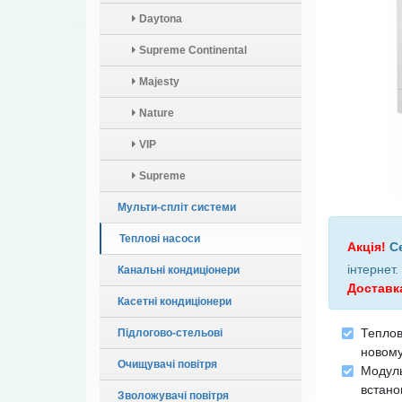
Daytona
Supreme Continental
Majesty
Nature
VIP
Supreme
Мульти-спліт системи
Теплові насоси
Акція!
С
інтернет
.
Канальні кондиціонери
Доставк
Касетні кондиціонери
Теплов
Підлогово-стельові
новом
Очищувачі повітря
Модул
встано
Зволожувачі повітря