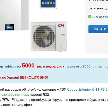
Вага товару:
Є в наявн
Купити 
5000
ертифікат на
грн.
в подарунок
та всього 7500
грн. за пр
а по Україні БЕЗКОШТОВНО
!
ий насос для обігріву/охолодження + ГВП
Cooper&Hunter CH-HP8.0
у
озонобезпечному
фреоні
R32
ь
Wi-Fi
дозволяє організувати керування пристроєм з будь-якого 
вленої на смартфон.