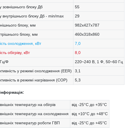
у зовнішнього блоку Дб
55
у внутрішнього блоку Дб - min/max
29
внішнього блоку, мм
982х427х787
утрішнього блоку, мм
460x318x860
ість охолодження, кВт
7,0
сть обігріву, кВт
8,0
/Гц/Ф
220~240 В, 1 Ф, 50~60 Гц
тивність у режимі охолодження (EER)
3,1
тивність в режимі нагрівання (COP)
5,3
інформація:
внішніх температур на обігрів
від -25°С до +35°С
овнішніх температур на охолодження
від +10°С до +48°С
овнішніх температур роботи ГВП
від -25°С до +45°С