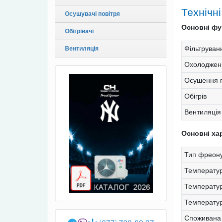
Технічн
Осушувачі повітря
Основні фун
Обігрівачі
Фільтруван
Вентиляція
Охолоджен
Осушення п
Обігрів
Вентиляція
Основні ха
Тип фреону
Температу
Температур
Температур
Споживана 