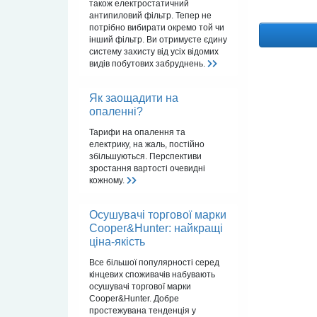
також електростатичний
антипиловий фільтр. Тепер не
потрібно вибирати окремо той чи
інший фільтр. Ви отримуєте єдину
систему захисту від усіх відомих
видів побутових забруднень.
Як заощадити на
опаленні?
Тарифи на опалення та
електрику, на жаль, постійно
збільшуються. Перспективи
зростання вартості очевидні
кожному.
Осушувачі торгової марки
Cooper&Hunter: найкращі
ціна-якість
Все більшої популярності серед
кінцевих споживачів набувають
осушувачі торгової марки
Cooper&Hunter. Добре
простежувана тенденція у