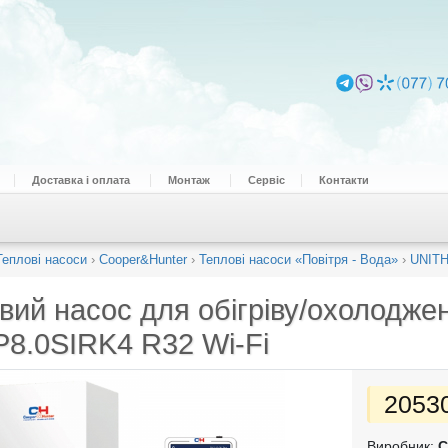
Доставка і оплата
Монтаж
Сервіс
Контакти
Теплові насоси
›
Cooper&Hunter
›
Теплові насоси «Повітря - Вода»
›
UNIT
вий насос для обігріву/охолодж
8.0SIRK4 R32 Wi-Fi
2053
Виробник:
C