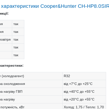
і характеристики Cooper&Hunter CH-HP8.0SIR
кції:
ня
так
ня
так
овітря
так
так
так
рактеристики:
 (холодоагент)
R32
ра охолодження
від +7°С до +25°С
а нагріву ГВП
від +40°С до +55°С
а нагріву
від +20°С до +55°С
потужність, кВт
Холод: 1,75 / Тепло: 1,70