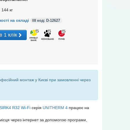
 144 кг
ості на складі
код: D-
12627
в 1 клік
офесійний монтаж у Києві при
замовленні через
SIRK4 R32 Wi-Fi
серія
UNITHERM 4
працює на
місця через інтернет за допомогою програми,