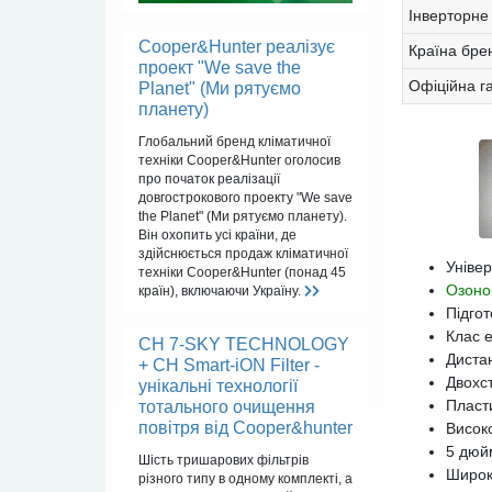
Інверторне
Cooper&Hunter реалізує
Країна бре
проект "We save the
Офіційна г
Planet" (Ми рятуємо
планету)
Глобальний бренд кліматичної
техніки Cooper&Hunter оголосив
про початок реалізації
довгострокового проекту "We save
the Planet" (Ми рятуємо планету).
Він охопить усі країни, де
здійснюється продаж кліматичної
Універ
техніки Cooper&Hunter (понад 45
Озоно
країн), включаючи Україну.
Підгот
Клас 
CH 7-SKY TECHNOLOGY
Диста
+ CH Smart-iON Filter -
Двохс
унікальні технології
Пласт
тотального очищення
повітря від Cooper&hunter
Висок
5 дюй
Шість тришарових фільтрів
Широк
різного типу в одному комплекті, а