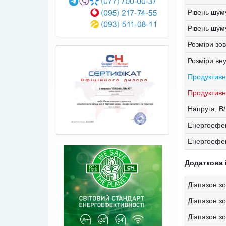
Рівень шум
Рівень шум
Розміри зо
Розміри вн
Продуктивн
Продуктивні
Напруга, В
Енергоефек
Енергоефек
Додаткова 
Діапазон зо
Діапазон з
Діапазон з