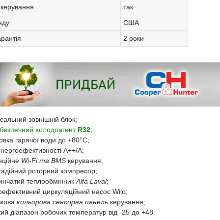
 керування
так
нду
США
арантія
2 роки
сальний зовнішній блок;
безпечний холодоагент
R32
;
овка гарячої води до +80°С;
енергоефективності А++/А;
нційне
Wi-Fi та BMS
керування;
тадійний роторний компресор;
инчатий теплообмінник
Alfa Laval
;
оефективний циркуляційний насос Wilo;
мова
кольорова сенсорна панель
керування;
ий діапазон робочих температур від -25 до +48.