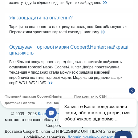
захисту від усіх відомих видів побутових забруднень.
Як заощадити на опаленні?
Тарифи на опалення та електрику, на жаль, постійно збільшуються.
Перспективи зростання вартості очевидні кожному.
Осушувачі торгової марки Cooper&Hunter: найкращі
ціна-якість
Все більшої популярності серед кінцевих споживачів набувають
осушувачі торгової марки Cooper&Hunter. Добре простежувана
тенденція у продажах стала можливою завдяки вивіреній
виробничій політиці торгової марки. Модельний ряд включає три
серії: WD1, WD2 і WD.
Фірмовий магазин Cooper&Hunter
Про компанію C&H
Доставка і оплата
Монтаж
Сервіс
Контакти
© 2009—2026
Кондиціонери Cooper&Hunter
в Україні. Продаж,
монтаж та сервісне обслуговування кондиціонерів. Офіційний дилер
Cooper&Hunter в Україні.
Доставка Cooper&Hunter CH-HP12SINK2 UNITHERM 2 по всій Україні
з офіційною гарантією.
Договір публічної оферти