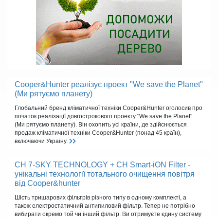
Cooper&Hunter реалізує проект "We save the Planet"
(Ми рятуємо планету)
Глобальний бренд кліматичної техніки Cooper&Hunter оголосив про
початок реалізації довгострокового проекту "We save the Planet"
(Ми рятуємо планету). Він охопить усі країни, де здійснюється
продаж кліматичної техніки Cooper&Hunter (понад 45 країн),
включаючи Україну.
CH 7-SKY TECHNOLOGY + CH Smart-iON Filter -
унікальні технології тотального очищення повітря
від Cooper&hunter
Шість тришарових фільтрів різного типу в одному комплекті, а
також електростатичний антипиловий фільтр. Тепер не потрібно
вибирати окремо той чи інший фільтр. Ви отримуєте єдину систему