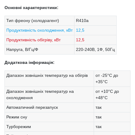
Основні характеристики:
Тип фреону (холодоагент)
R410a
Продуктивність охолодження, кВт
12,5
Продуктивність обігріву, кВт
12,5
Напруга, В/Гц/Ф
220-240В, 1Ф, 50Гц
Додаткова інформація:
Діапазон зовнішніх температур на обігрів
от -25°С до
+35°С
Діапазон зовнішніх температур на
от +10°С до
охолодження
+48°С
Автоматичний перезапуск
так
Режим сну
так
Турборежим
так