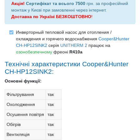
Акція!
Сертифікат та всього 7500
грн. за професійний
монтаж у Києві при
замовленні через інтернет
.
Доставка по Україні БЕЗКОШТОВНО
!
Инверторный тепловой насос для отопления /
охлаждения и горячего водоснабжения
Cooper&Hunter
CH-HP12SINK2
серія
UNITHERM 2
працює на
озонобезпечному
фреоні
R410a
Технічні характеристики Cooper&Hunter
CH-HP12SINK2:
Основні функції:
Фільтрування
так
Охолодження
так
Осушення повітря
так
Обігрів
так
Вентиляція
так