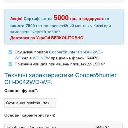
5000
Акція!
Сертифікат на
грн.
в подарунок
та
всього 7500
грн. за професійний монтаж у Києві при
замовленні через інтернет
.
Доставка по Україні БЕЗКОШТОВНО
!
Осушувач повітря
Cooper&hunter CH-D042WD-
WF
серія
WD NEW
працює на фреоні
R407C
Призначений для приміщень площею до 150 м²
Технічні характеристики Cooper&hunter
CH-D042WD-WF:
Основні функції:
Осушення повітря
так
Основні характеристики:
Тип фреону (холодоагент)
R407C