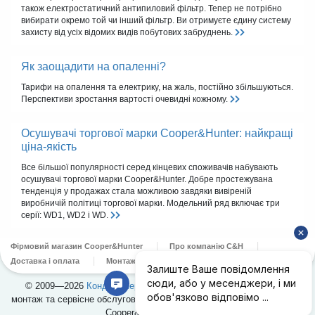
також електростатичний антипиловий фільтр. Тепер не потрібно
вибирати окремо той чи інший фільтр. Ви отримуєте єдину систему
захисту від усіх відомих видів побутових забруднень.
Як заощадити на опаленні?
Тарифи на опалення та електрику, на жаль, постійно збільшуються.
Перспективи зростання вартості очевидні кожному.
Осушувачі торгової марки Cooper&Hunter: найкращі
ціна-якість
Все більшої популярності серед кінцевих споживачів набувають
осушувачі торгової марки Cooper&Hunter. Добре простежувана
тенденція у продажах стала можливою завдяки вивіреній
виробничій політиці торгової марки. Модельний ряд включає три
серії: WD1, WD2 і WD.
Фірмовий магазин Cooper&Hunter
Про компанію C&H
Доставка і оплата
Монтаж
Сервіс
Контакти
© 2009—2026
Кондиціонери Cooper&Hunter
в Україні. Продаж,
монтаж та сервісне обслуговування кондиціонерів. Офіційний дилер
Cooper&Hunter в Україні.