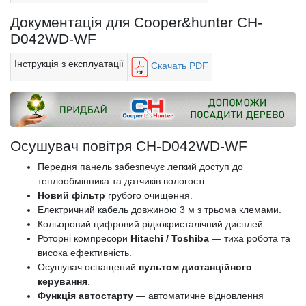
Документація для Cooper&hunter CH-
D042WD-WF
Інструкція з експлуатації
Скачать PDF
Осушувач повітря CH-D042WD-WF
Передня панель забезпечує легкий доступ до
теплообмінника та датчиків вологості.
Новий фільтр
грубого очищення.
Електричний кабель довжиною 3 м з трьома клемами.
Кольоровий цифровий рідкокристалічний дисплей.
Роторні компресори
Hitachi / Toshiba
— тиха робота та
висока ефективність.
Осушувач оснащений
пультом дистанційного
керування
.
Функція автостарту
— автоматичне відновлення