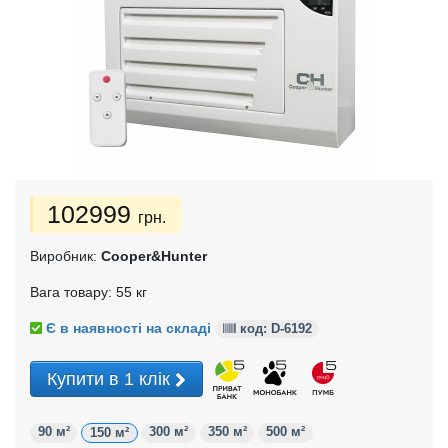
102999
грн.
Виробник:
Cooper&Hunter
Вага товару: 55 кг
Є в наявності на складі
код: D-
6192
Купити в 1 клік
90 м²
300 м²
350 м²
500 м²
150 м²