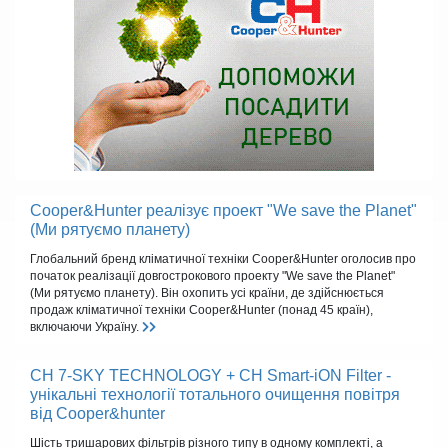
Cooper&Hunter реалізує проект "We save the Planet"
(Ми рятуємо планету)
Глобальний бренд кліматичної техніки Cooper&Hunter оголосив про
початок реалізації довгострокового проекту "We save the Planet"
(Ми рятуємо планету). Він охопить усі країни, де здійснюється
продаж кліматичної техніки Cooper&Hunter (понад 45 країн),
включаючи Україну.
CH 7-SKY TECHNOLOGY + CH Smart-iON Filter -
унікальні технології тотального очищення повітря
від Cooper&hunter
Шість тришарових фільтрів різного типу в одному комплекті, а