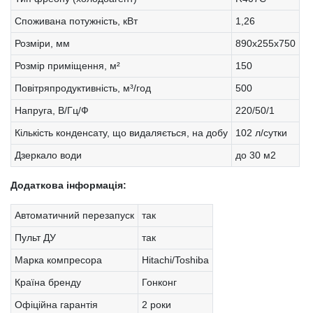
Споживана потужність, кВт
1,26
Розміри, мм
890х255х750
Розмір приміщення, м²
150
Повітряпродуктивність, м³/год
500
Напруга, В/Гц/Ф
220/50/1
Кількість конденсату, що видаляється, на добу
102 л/сутки
Дзеркало води
до 30 м2
Додаткова інформація:
Автоматичний перезапуск
так
Пульт ДУ
так
Марка компресора
Hitachi/Toshiba
Країна бренду
Гонконг
Офіційна гарантія
2 роки