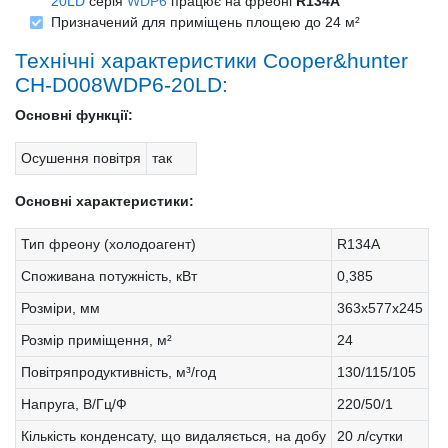
20LD
серія
WDP6
працює на фреоні
R134А
Призначений для приміщень площею до 24 м²
Технічні характеристики Cooper&hunter
CH-D008WDP6-20LD:
Основні функції:
Осушення повітря
так
Основні характеристики:
Тип фреону (холодоагент)
R134А
Споживана потужність, кВт
0,385
Розміри, мм
363х577х245
Розмір приміщення, м²
24
Повітряпродуктивність, м³/год
130/115/105
Напруга, В/Гц/Ф
220/50/1
Кількість конденсату, що видаляється, на добу
20 л/сутки