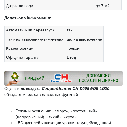
Дзеркало води
до 7 м2
Додаткова інформація:
Автоматичний перезапуск
так
Таймер увімкнення-вимкнення
да, на выключение
Країна бренду
Гонконг
Офіційна гарантія
1 год
Осушитель воздуха
Cooper&hunter CH-D008WD6-LD20
обладает множеством важных функций:
Режимы осушения: «смарт», «постоянный»
(непрерывный), «тихий», «сухо»;
LED-дисплей индикации уровня текущей/заданной