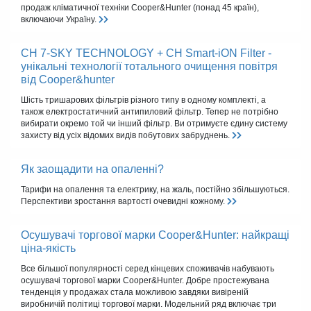
продаж кліматичної техніки Cooper&Hunter (понад 45 країн),
включаючи Україну.
CH 7-SKY TECHNOLOGY + CH Smart-iON Filter -
унікальні технології тотального очищення повітря
від Cooper&hunter
Шість тришарових фільтрів різного типу в одному комплекті, а
також електростатичний антипиловий фільтр. Тепер не потрібно
вибирати окремо той чи інший фільтр. Ви отримуєте єдину систему
захисту від усіх відомих видів побутових забруднень.
Як заощадити на опаленні?
Тарифи на опалення та електрику, на жаль, постійно збільшуються.
Перспективи зростання вартості очевидні кожному.
Осушувачі торгової марки Cooper&Hunter: найкращі
ціна-якість
Все більшої популярності серед кінцевих споживачів набувають
осушувачі торгової марки Cooper&Hunter. Добре простежувана
тенденція у продажах стала можливою завдяки вивіреній
виробничій політиці торгової марки. Модельний ряд включає три