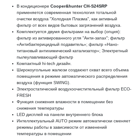
В кондиционере
Cooper&hunter CH-S24SRP
применяется современная технология тотальной
очистки воздуха "Холодная Плазма", как активный
фильтр от всех видов бытовых загрязнений воздуха.
Комплектуется двумя фильтрами на выбор (опция):
фильтр из активированного угля "Анти-запах"; фильтр
«Антибактерицидный подавитель»; фильтр «Нано-
титановый антихимический катализатор»; Электретный
пылеулавливающий фильтр
Компактный hi-tech дизайн.
Широкоугольные жалюзи создаюют охват всего объема
помещения в режиме автоматического распределения
воздуха (функция SWING).
Электростатический воздухоочистительный фильтр ЕСО-
FRESH
Функция снижения влажности в помещении без
снижения температуры
LED дисплей на панели внутреннего блока
Интеллектуальный AUTO режим автоматически сменяет
режимы работы в зависимости от изменений
температуры в помещении