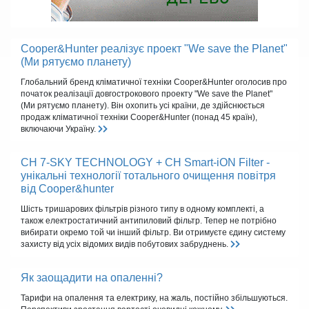
Cooper&Hunter реалізує проект "We save the Planet"
(Ми рятуємо планету)
Глобальний бренд кліматичної техніки Cooper&Hunter оголосив про
початок реалізації довгострокового проекту "We save the Planet"
(Ми рятуємо планету). Він охопить усі країни, де здійснюється
продаж кліматичної техніки Cooper&Hunter (понад 45 країн),
включаючи Україну.
CH 7-SKY TECHNOLOGY + CH Smart-iON Filter -
унікальні технології тотального очищення повітря
від Cooper&hunter
Шість тришарових фільтрів різного типу в одному комплекті, а
також електростатичний антипиловий фільтр. Тепер не потрібно
вибирати окремо той чи інший фільтр. Ви отримуєте єдину систему
захисту від усіх відомих видів побутових забруднень.
Як заощадити на опаленні?
Тарифи на опалення та електрику, на жаль, постійно збільшуються.