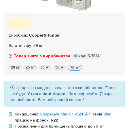
Виробник:
Cooper&Hunter
Вага товару: 69 кг
Товар знято з виробництва
код: D-7624
20 м²
25 м²
35 м²
50 м²
70 м²
Це архівна модель, вона знята з виробництва і її вже
не буде.
У нас є нові моделі.
Зателефонуйте
зараз
, і
ми підберемо Вам найкращий варіант!
Кондиціонер
Cooper&hunter CH-S24SRP
серія
Vital
працює на фреоні
R22
Призначений для приміщень площею до 70 м²