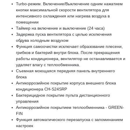
Turbo-режим. Включение/Выключение одним нажатием
кнопки максимальной скорости вентилятора для
интенсивного охлаждения или нагрева воздуха в
помещении
Таймер на включение и выключение (24 часа)
Задержка пуска вентилятора с целью исключения
обдува холодным воздухом
Функция самоочистки исключает образование плесени,
грибков и бактерий внутри блока. После прекращения
работы кондиционера, вентилятор не останавливается и
удаляет влагу с теплообменника.
Съемная моющаяся передняя панель внутреннего
блока
Антикоррозийное покрытие корпуса внешнего блока
кондиционера CH-S24SRP
Бактерицидное покрытие пульта дистанционного
управления
Антикоррозийное покрытием теплообменника - GREEN-
FIN
Функция автоматического перезапуска с запоминанием
настроек