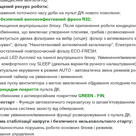
ошвидкісний вентилятор;
щений ресурс роботи;
аження поточного часу доби на пульті Д/К нового покоління;
безпечний високоефективний фреон R32;
чищення внутрішнього блоку
. Після припинення роботи кондиціон
бмінника, що виключає утворення плісняви, грибків і розмноження 
ктується двома фільтрами на вибір (опція): фільтр з активованого в
чувач"; фільтр "Нанотитановий антихімічний каталізатор"; Електре
ростатичний повітроочисний фільтр ЕСО-FRESH;
ний LED дисплей
на панелі внутрішнього блоку. Увімкнення/вимкне
 комфортного сну SLЕЕР (декілька варіантів ручного налаштування)
ектуальне керування в режимі AUTO - автоматична зміна режимів ро
динний таймер на увімкнення і вимкнення;
мка пуску вентилятора з метою виключення обдування холодним пов
рицидне покриття
пульта ДК;
обмінники з антикорозійним покриттям
GREEN - FIN
;
естарт
- Функція автоматичного перезапуску із запам'ятовуванням
ктуальна система захисту від обмерзання;
сове увімкнення/вимкнення функції розморожування з пульта ДК;
ма стабілізації напруги і безпечного низьковольтного старту;
іагностика
порушень роботи основних блоків і режимів;
вання управління.