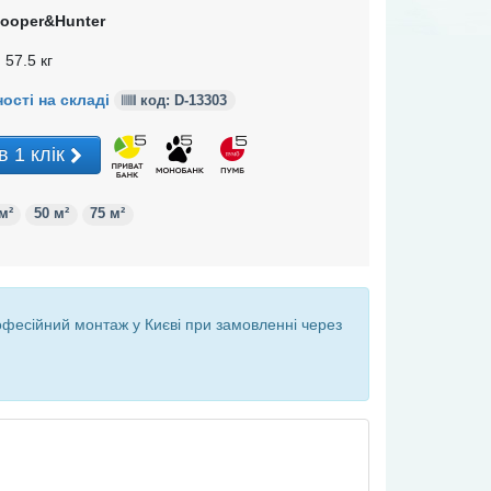
ooper&Hunter
 57.5 кг
ості на складі
код: D-
13303
в 1 клік
м²
50 м²
75 м²
офесійний монтаж у Києві при
замовленні через