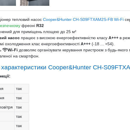
іонер тепловий насос
Cooper&Hunter CH-S09FTXAM2S-FB Wi-Fi
се
безпечному
фреоні
R32
чений для приміщень площею до 25 м²
вий насос
працює з високою енергоефективністю класу
A+++
в режи
мі охолодження клас енергоефективності
A+++
(-18 ... +54).
ь
Wi-Fi
дозволяє організувати керування пристроєм з будь-якого 
вленої на смартфон.
і характеристики Cooper&Hunter CH-S09FTXA
кції:
ня
так
ня
так
овітря
так
так
так