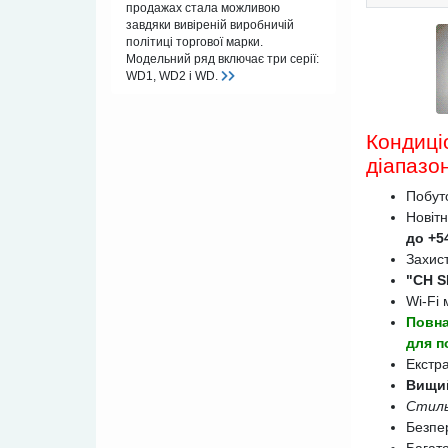
продажах стала можливою
завдяки вивіреній виробничій
політиці торгової марки.
Модельний ряд включає три серії:
WD1, WD2 і WD.
Кондиц
діапазон
Побуто
Новіт
до +5
Захис
"CH S
Wi-Fi
Повна
для п
Екстра
Вищий
Стиль
Безпе