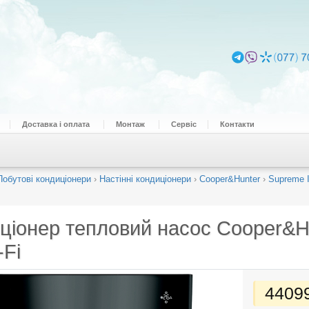
Доставка і оплата
Монтаж
Сервіс
Контакти
Побутові кондиціонери
›
Настінні кондиціонери
›
Cooper&Hunter
›
Supreme In
ціонер тепловий насос
Cooper&H
-Fi
4409