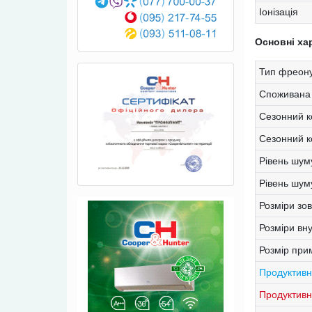
Іонізація
Основні ха
Тип фреону
Споживана 
Сезонний к
Сезонний ко
Рівень шум
Рівень шум
Розміри зо
Розміри вн
Розмір при
Продуктивн
Продуктивні