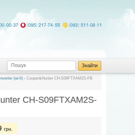
Знайти
verter (wi-fi)
›
Cooper&Hunter CH-S09FTXAM2S-FB
unter CH-S09FTXAM2S-
9
грн.