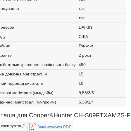
рожування
так
так
пресора
DAIKIN
нду
США
обник
Гонконг
арантія
2 роки
іж болтами кріплення зовнішнього блоку
490
а довжина магістралі, м
15
ий перепад висоти, м
10
азової магістралі (мм/дюйм)
9,53/3/8"
ідинної магістралі (мм/дюйм)
6,38/1/4"
тація для Cooper&Hunter CH-S09FTXAM2S-F
 експлуатації:
Завантажити PDF