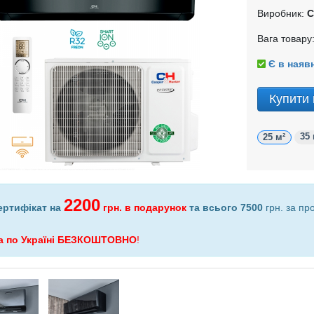
Виробник:
C
Вага товару:
Є в наявн
Купити 
35 
25 м²
2200
ертифікат на
грн.
в подарунок
та всього 7500
грн. за пр
а по Україні БЕЗКОШТОВНО
!