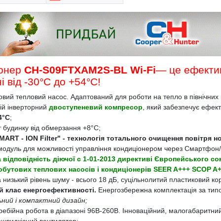
іонер
CH-S09FTXAM2S-BL Wi-Fi
— це ефекти
і від -30°С до +54°C!
вий тепловий насос. Адаптований для роботи на тепло в північних 
ній інверторний
двоступеневий компресор
, який забезпечує ефек
4°C
;
т будинку від обмерзання +8°C;
MART - ION Filter" - технологія тотального очищення повітря н
 модуль для можливості управління кондиціонером через Смартфон/
 відповідність діючої c 1-01-2013 директиві Європейського сою
обутових теплових насосів і кондиціонерів SEER A+++ SCOP A+
 низький рівень шуму - всього 18 дБ, суцільнолитий пластиковий ко
 клас енергоефективності.
Енергозбережна комплектація за типом
ний і компактний дизайн;
ребійна робота в діапазоні 96В-260В. Інноваційний, малогабаритн