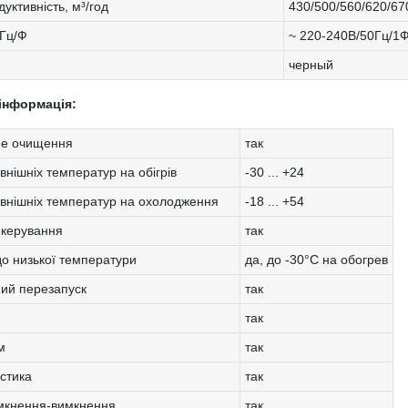
уктивність, м³/год
430/500/560/620/67
/Гц/Ф
~ 220-240В/50Гц/1
черный
інформація:
не очищення
так
внішніх температур на обігрів
-30 ... +24
овнішніх температур на охолодження
-18 ... +54
 керування
так
до низької температури
да, до -30°C на обогрев
ий перезапуск
так
так
м
так
стика
так
мкнення-вимкнення
так