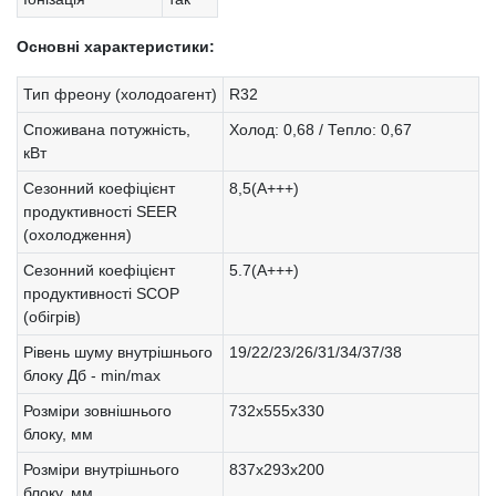
Основні характеристики:
Тип фреону (холодоагент)
R32
Споживана потужність,
Холод: 0,68 / Тепло: 0,67
кВт
Сезонний коефіцієнт
8,5(А+++)
продуктивності SEER
(охолодження)
Сезонний коефіцієнт
5.7(А+++)
продуктивності SCOP
(обігрів)
Рівень шуму внутрішнього
19/22/23/26/31/34/37/38
блоку Дб - min/max
Розміри зовнішнього
732x555x330
блоку, мм
Розміри внутрішнього
837x293x200
блоку, мм