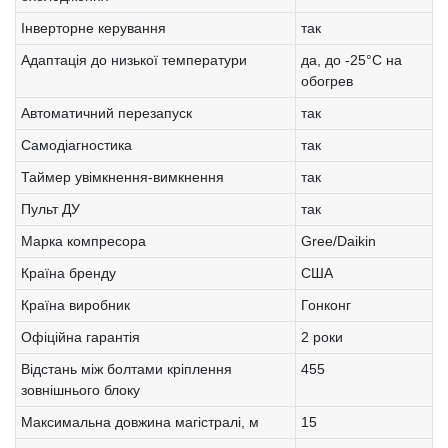
Інверторне керування
так
Адаптація до низької температури
да, до -25°C на
обогрев
Автоматичний перезапуск
так
Самодіагностика
так
Таймер увімкнення-вимкнення
так
Пульт ДУ
так
Марка компресора
Gree/Daikin
Країна бренду
США
Країна виробник
Гонконг
Офіційна гарантія
2 роки
Відстань між болтами кріплення
455
зовнішнього блоку
Максимальна довжина магістралі, м
15