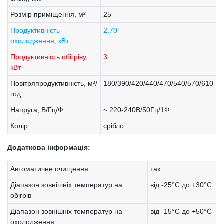
Розмір приміщення, м²
25
Продуктивність
2,70
охолодження, кВт
Продуктивність обігріву,
3
кВт
Повітряпродуктивність, м³/
180/390/420/440/470/540/570/610
год
Напруга, В/Гц/Ф
~ 220-240В/50Гц/1Ф
Колір
срібло
Додаткова інформація:
Автоматичне очищення
так
Діапазон зовнішніх температур на
від -25°С до +30°С
обігрів
Діапазон зовнішніх температур на
від -15°С до +50°С
охолодження