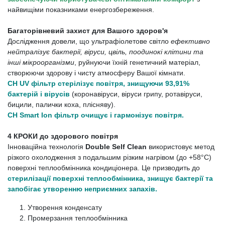
найвищіми показниками енергозбереження.
Багаторівневий захист для Вашого здоров'я
Дослідження довели, що ультрафіолетове світло
ефективно
нейтралізує бактерії, віруси, цвіль, поодинокі клітини та
інші мікроорганізми
, руйнуючи їхній генетичний матеріал,
створюючи здорову і чисту атмосферу Вашої кімнати.
CH UV фільтр стерілізує повітря, знищуючи 93,91%
бактерій і вірусів
(коронавіруси, віруси грипу, ротавіруси,
бицили, палички коха, плісняву).
CH Smart Ion фільтр очищує і гармонізує повітря.
4 КРОКИ до здорового повітря
Інноваційна технологія
Double Self Clean
використовує метод
різкого охолодження з подальшим різким нагрівом (до +58°С)
поверхні теплообмінника кондиціонера. Це призводить до
стерилізації поверхні теплообмінника, знищує бактерії та
запобігає утворенню неприємних запахів.
Утворення конденсату
Промерзання теплообмінника