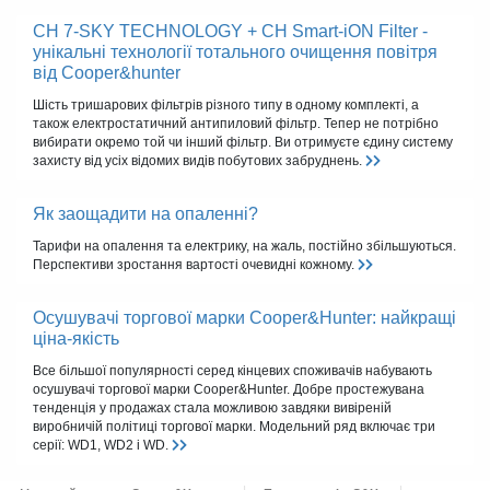
CH 7-SKY TECHNOLOGY + CH Smart-iON Filter -
унікальні технології тотального очищення повітря
від Cooper&hunter
Шість тришарових фільтрів різного типу в одному комплекті, а
також електростатичний антипиловий фільтр. Тепер не потрібно
вибирати окремо той чи інший фільтр. Ви отримуєте єдину систему
захисту від усіх відомих видів побутових забруднень.
Як заощадити на опаленні?
Тарифи на опалення та електрику, на жаль, постійно збільшуються.
Перспективи зростання вартості очевидні кожному.
Осушувачі торгової марки Cooper&Hunter: найкращі
ціна-якість
Все більшої популярності серед кінцевих споживачів набувають
осушувачі торгової марки Cooper&Hunter. Добре простежувана
тенденція у продажах стала можливою завдяки вивіреній
виробничій політиці торгової марки. Модельний ряд включає три
серії: WD1, WD2 і WD.