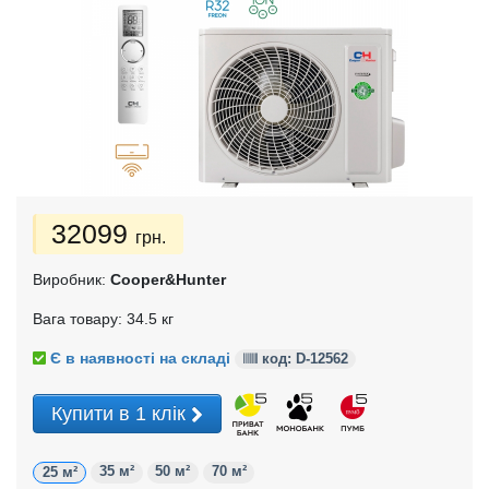
32099
грн.
Виробник:
Cooper&Hunter
Вага товару: 34.5 кг
Є в наявності на складі
код: D-
12562
Купити в 1 клік
35 м²
50 м²
70 м²
25 м²