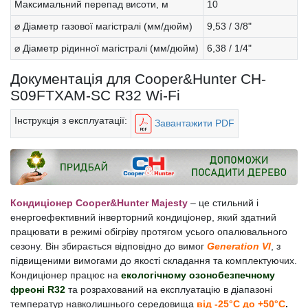
Максимальний перепад висоти, м
10
⌀ Діаметр газової магістралі (мм/дюйм)
9,53 / 3/8"
⌀ Діаметр рідинної магістралі (мм/дюйм)
6,38 / 1/4"
Документація для Cooper&Hunter CH-
S09FTXAM-SC R32 Wi-Fi
Інструкція з експлуатації:
Завантажити PDF
Кондиціонер Cooper&Hunter Majesty
– це стильний і
енергоефективний інверторний кондиціонер, який здатний
працювати в режимі обігріву протягом усього опалювального
сезону. Він збирається відповідно до вимог
Generation VI
, з
підвищеними вимогами до якості складання та комплектуючих.
Кондиціонер працює на
екологічному озонобезпечному
фреоні R32
та розрахований на експлуатацію в діапазоні
температур навколишнього середовища
від -25°С до +50°С
.