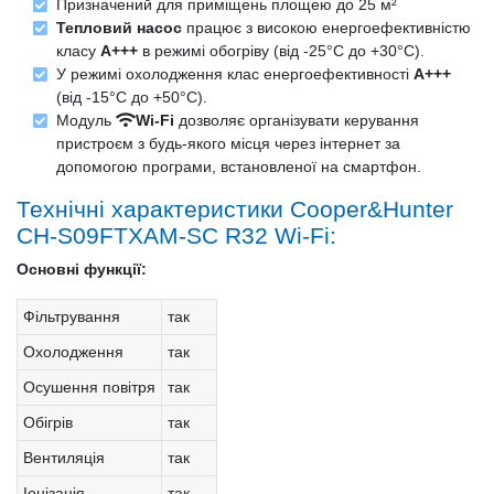
Призначений для приміщень площею до 25 м²
Тепловий насос
працює з високою енергоефективністю
класу
A+++
в режимі обогріву (від -25°С до +30°С).
У режимі охолодження клас енергоефективності
A+++
(від -15°С до +50°С).
Модуль
Wi-Fi
дозволяє організувати керування
пристроєм з будь-якого місця через інтернет за
допомогою програми, встановленої на смартфон.
Технічні характеристики Cooper&Hunter
CH-S09FTXAM-SC R32 Wi-Fi:
Основні функції:
Фільтрування
так
Охолодження
так
Осушення повітря
так
Обігрів
так
Вентиляція
так
Іонізація
так