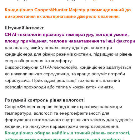
Кондиціонер Cooper&Hunter Majesty рекомендований до
використання як альтернативне джерело опалення.
Штучний інтелект
CH AI-технологія враховує температуру, погодні умови,
площу приміщення, теплове навантаження та інші фактори
для аналізу, який у подальшому адаптує параметри
кондиціонера для різних режимів системи, підвищуючи рівень
енергозбереження іта комфорту.
Використовуючи
CH AI-технологію
, кондиціонер адаптується
до навколишнього середовища, та краще розуміє потреби
користувача. Прикладом реалізації технології є плавний
розподіл прохолоди або тепла у кожен куток кімнати.
Розумний контроль рівня вологості
Cooper&Hunter вперше серед інших враховує параметри
температури, вологості та енергоефективності для
формування оптимального внутрішнього клімату для здоров'я
людини, не нехтуючи параметрами енергозбереження.
Кондиціонер обирає найбільш точний рівень вологості,
забеспечуючи користувачеві оптимальний комфорт
з