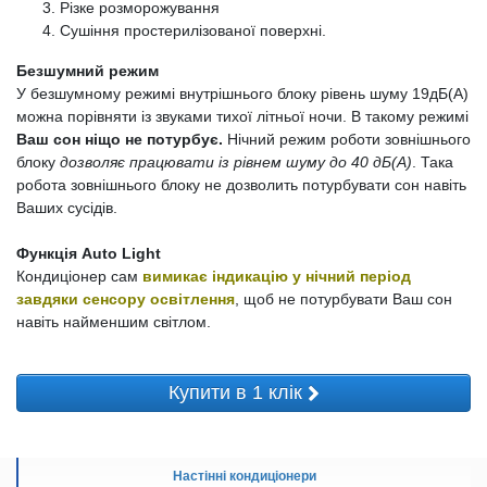
Різке розморожування
Сушіння простерилізованої поверхні.
Безшумний режим
У безшумному режимі внутрішнього блоку рівень шуму 19дБ(А)
можна порівняти із звуками тихої літньої ночи. В такому режимі
Ваш сон ніщо не потурбує.
Нічний режим роботи зовнішнього
блоку
дозволяє працювати із рівнем шуму до 40 дБ(А)
. Така
робота зовнішнього блоку не дозволить потурбувати сон навіть
Ваших сусідів.
Функція Auto Light
Кондиціонер сам
вимикає індикацію у нічний період
завдяки сенсору освітлення
, щоб не потурбувати Ваш сон
навіть найменшим світлом.
Купити в 1 клік
Настінні кондиціонери