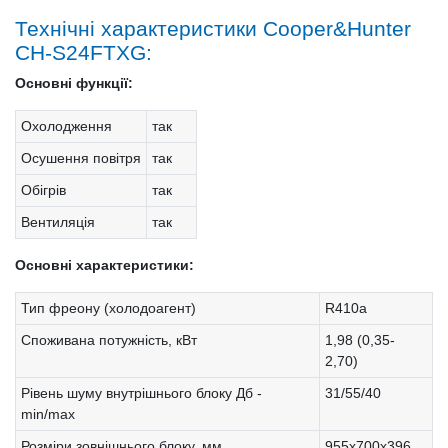
Технічні характеристики Cooper&Hunter
CH-S24FTXG:
Основні функції:
Охолодження
так
Осушення повітря
так
Обігрів
так
Вентиляція
так
Основні характеристики:
Тип фреону (холодоагент)
R410a
Споживана потужність, кВт
1,98 (0,35-
2,70)
Рівень шуму внутрішнього блоку Дб -
31/55/40
min/max
Розміри зовнішнього блоку, мм
955x700x396