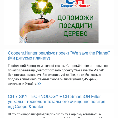
Cooper&Hunter реалізує проект "We save the Planet"
(Ми рятуємо планету)
Глобальний бренд кліматичної техніки Cooper&Hunter оголосив про
початок реалізації довгострокового проекту "We save the Planet"
(Ми рятуємо планету). Він охопить усі країни, де здійснюється
продаж кліматичної техніки Cooper&Hunter (понад 45 країн),
включаючи Україну.
CH 7-SKY TECHNOLOGY + CH Smart-iON Filter -
унікальні технології тотального очищення повітря
від Cooper&hunter
Шість тришарових фільтрів різного типу в одному комплекті, а