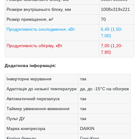
Розміри внутрішнього блоку, мм
1008x319x221
Розмір приміщення, м²
70
Продуктивність охолодження, кВт
6,45 (1,50-
7,00)
Продуктивність обігріву, кВт
7,00 (1,20-
7,80)
Додаткова інформація:
Інверторне керування
так
Адаптація до низької температури
да, до -15°C на обогрев
Автоматичний перезапуск
так
Таймер увімкнення-вимкнення
так
Пульт ДУ
так
Марка компресора
DAIKIN
Країна бренду
Гонг-Конг