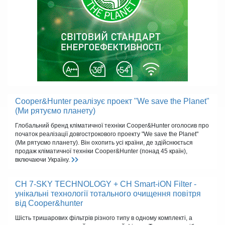
Cooper&Hunter реалізує проект "We save the Planet"
(Ми рятуємо планету)
Глобальний бренд кліматичної техніки Cooper&Hunter оголосив про
початок реалізації довгострокового проекту "We save the Planet"
(Ми рятуємо планету). Він охопить усі країни, де здійснюється
продаж кліматичної техніки Cooper&Hunter (понад 45 країн),
включаючи Україну.
CH 7-SKY TECHNOLOGY + CH Smart-iON Filter -
унікальні технології тотального очищення повітря
від Cooper&hunter
Шість тришарових фільтрів різного типу в одному комплекті, а