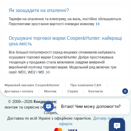
Як заощадити на опаленні?
Тарифи на опалення та електрику, на жаль, постійно збільшуються.
Перспективи зростання вартості очевидні кожному.
Осушувачі торгової марки Cooper&Hunter: найкращі
ціна-якість
Все більшої популярності серед кінцевих споживачів набувають
осушувачі торгової марки Cooper&Hunter. Добре простежувана
тенденція у продажах стала можливою завдяки вивіреній
виробничій політиці торгової марки. Модельний ряд включає три
серії: WD1, WD2 і WD.
Фірмовий магазин Cooper&Hunter
Про компанію C&H
Доставка і оплата
Монтаж
Сервіс
Контакти
© 2009—2026
Кондиціонери Cooper&Hunter
в Україні. Продаж,
монтаж та сервісне обслуговування кондиціонерів. Офіційний дилер
Cooper&Hunter в Україні.
Доставка по всій Україні з офіційною гарантією.
Договір публічної
оферти