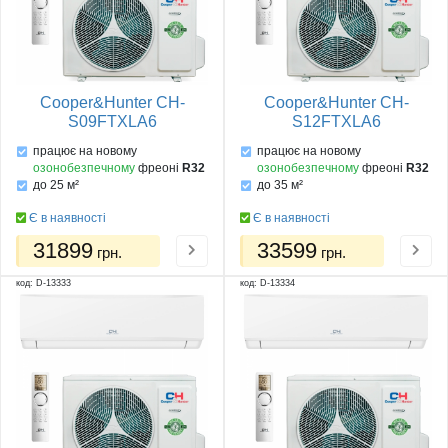
Cooper&Hunter CH-
Cooper&Hunter CH-
S09FTXLA6
S12FTXLA6
працює на новому
працює на новому
озонобезпечному
фреоні
R32
озонобезпечному
фреоні
R32
до 25 м²
до 35 м²
Є в наявності
Є в наявності
31899
33599
грн.
грн.
код: D-13333
код: D-13334