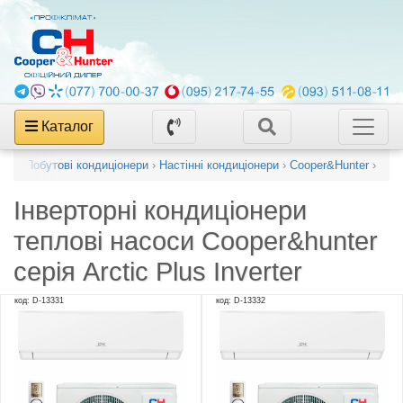
Каталог
лог
›
Побутові кондиціонери
›
Настінні кондиціонери
›
Cooper&Hunter
›
Інверторні кондиціонери
теплові насоси Cooper&hunter
серія Arctic Plus Inverter
код: D-13331
код: D-13332