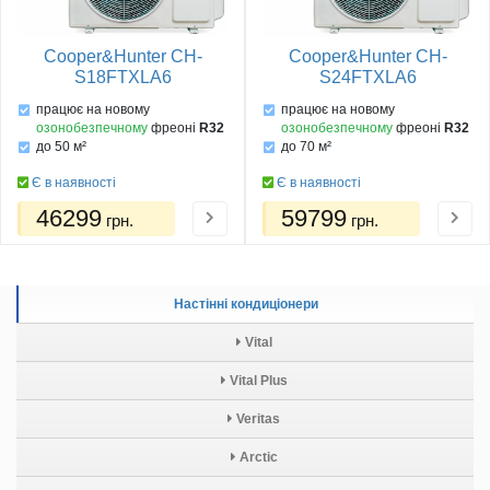
Cooper&Hunter CH-
Cooper&Hunter CH-
S18FTXLA6
S24FTXLA6
працює на новому
працює на новому
озонобезпечному
фреоні
R32
озонобезпечному
фреоні
R32
до 50 м²
до 70 м²
Є в наявності
Є в наявності
46299
59799
грн.
грн.
Настінні кондиціонери
Vital
Vital Plus
Veritas
Arctic