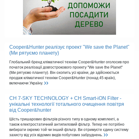
Cooper&Hunter реалізує проект "We save the Planet"
(Ми рятуємо планету)
Глобальний бренд кліматичної техніки Cooper&Hunter оголосив про
початок реалізації довгострокового проекту "We save the Planet"
(Ми рятуємо планету). Він охопить усі країни, де здійснюється
продаж кліматичної техніки Cooper&Hunter (понад 45 країн),
включаючи Україну.
CH 7-SKY TECHNOLOGY + CH Smart-iON Filter -
унікальні технології тотального очищення повітря
від Cooper&hunter
Шість тришарових фільтрів різного типу в одному комплекті, а
також електростатичний антипиловий фільтр. Тепер не потрібно
вибирати окремо той чи інший фільтр. Ви отримуєте єдину систему
захисту від усіх відомих видів побутових забруднень.