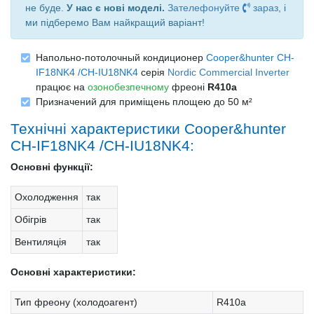
не буде.
У нас є нові моделі.
Зателефонуйте
зараз
, і
ми підберемо Вам найкращий варіант!
Напольно-потолочный кондиционер
Cooper&hunter CH-
IF18NK4 /CH-IU18NK4
серія
Nordic Commercial Inverter
працює на
озонобезпечному
фреоні
R410a
Призначений для приміщень площею до 50 м²
Технічні характеристики Cooper&hunter
CH-IF18NK4 /CH-IU18NK4:
Основні функції:
Охолодження
так
Обігрів
так
Вентиляція
так
Основні характеристики:
Тип фреону (холодоагент)
R410a