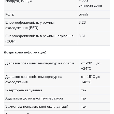
Напруга, В/Гц/Ф
~ 220-
240В/50Гц/1Ф
Колір
Білий
Енергоефективність у режимі
3.23
охолодження (EER)
Енергоефективність в режимі нагрівання
3.61
(COP)
Додаткова інформація:
Діапазон зовнішніх температур на обігрів
от -20°С до
+24°С
Діапазон зовнішніх температур на
от -15°С до
охолодження
+48°С
Інверторне керування
так
Адаптація до низької температури
так
Захист від неправильної експлуатації
так