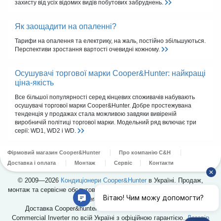
захисту від усіх відомих видів побутових забруднень.
Як заощадити на опаленні?
Тарифи на опалення та електрику, на жаль, постійно збільшуються.
Перспективи зростання вартості очевидні кожному.
Осушувачі торгової марки Cooper&Hunter: найкращі
ціна-якість
Все більшої популярності серед кінцевих споживачів набувають
осушувачі торгової марки Cooper&Hunter. Добре простежувана
тенденція у продажах стала можливою завдяки вивіреній
виробничій політиці торгової марки. Модельний ряд включає три
серії: WD1, WD2 і WD.
Фірмовий магазин Cooper&Hunter
Про компанію C&H
Доставка і оплата
Монтаж
Сервіс
Контакти
© 2009—2026
Кондиціонери Cooper&Hunter
в Україні. Продаж,
монтаж та сервісне обслуговування кондиціонерів. Офіційний дилер
Cooper&Hunter в Україні.
Доставка Cooper&hunter CH-IF18NK4 /CH-IU18NK4 Nordic
Commercial Inverter по всій Україні з офіційною гарантією.
Договір