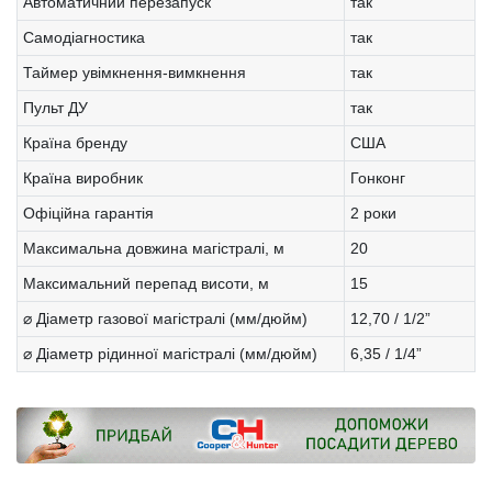
Автоматичний перезапуск
так
Самодіагностика
так
Таймер увімкнення-вимкнення
так
Пульт ДУ
так
Країна бренду
США
Країна виробник
Гонконг
Офіційна гарантія
2 роки
Максимальна довжина магістралі, м
20
Максимальний перепад висоти, м
15
⌀ Діаметр газової магістралі (мм/дюйм)
12,70 / 1/2”
⌀ Діаметр рідинної магістралі (мм/дюйм)
6,35 / 1/4”