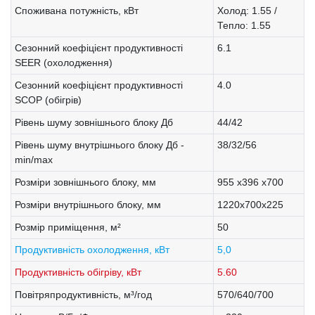
Споживана потужність, кВт
Холод: 1.55 /
Тепло: 1.55
Сезонний коефіцієнт продуктивності
6.1
SEER (охолодження)
Сезонний коефіцієнт продуктивності
4.0
SCOP (обігрів)
Рівень шуму зовнішнього блоку Дб
44/42
Рівень шуму внутрішнього блоку Дб -
38/32/56
min/max
Розміри зовнішнього блоку, мм
955 х396 х700
Розміри внутрішнього блоку, мм
1220x700x225
Розмір приміщення, м²
50
Продуктивність охолодження, кВт
5,0
Продуктивність обігріву, кВт
5.60
Повітряпродуктивність, м³/год
570/640/700