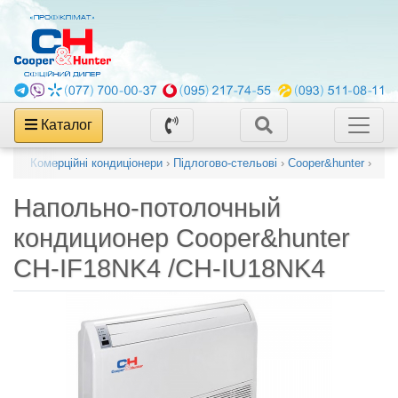
Каталог
алог
›
Комерційні кондиціонери
›
Підлогово-стельові
›
Cooper&hunter
›
Напольно-потолочный
кондиционер
Cooper&hunter
CH-IF18NK4 /CH-IU18NK4