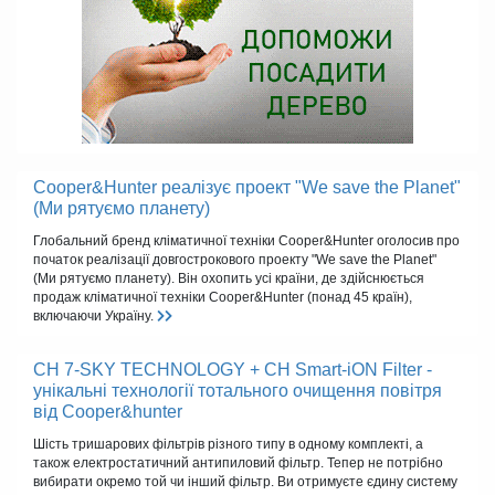
Cooper&Hunter реалізує проект "We save the Planet"
(Ми рятуємо планету)
Глобальний бренд кліматичної техніки Cooper&Hunter оголосив про
початок реалізації довгострокового проекту "We save the Planet"
(Ми рятуємо планету). Він охопить усі країни, де здійснюється
продаж кліматичної техніки Cooper&Hunter (понад 45 країн),
включаючи Україну.
CH 7-SKY TECHNOLOGY + CH Smart-iON Filter -
унікальні технології тотального очищення повітря
від Cooper&hunter
Шість тришарових фільтрів різного типу в одному комплекті, а
також електростатичний антипиловий фільтр. Тепер не потрібно
вибирати окремо той чи інший фільтр. Ви отримуєте єдину систему