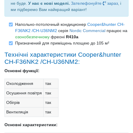
не буде.
У нас є нові моделі.
Зателефонуйте
зараз
, і
ми підберемо Вам найкращий варіант!
Напольно-потолочный кондиционер
Cooper&hunter CH-
F36NK2 /CH-U36NM2
серія
Nordic Commercial
працює на
озонобезпечному
фреоні
R410a
Призначений для приміщень площею до 105 м²
Технічні характеристики Cooper&hunter
CH-F36NK2 /CH-U36NM2:
Основні функції:
Охолодження
так
Осушення повітря
так
Обігрів
так
Вентиляція
так
Основні характеристики: