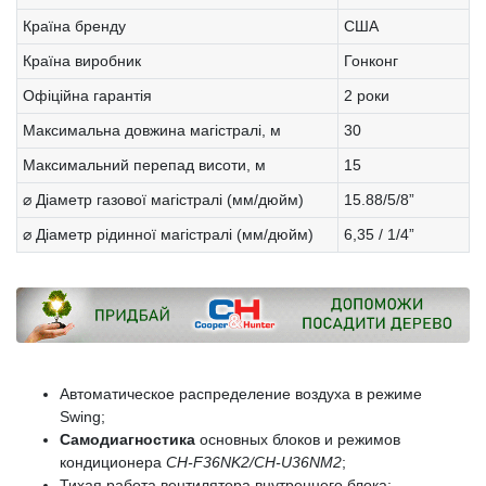
Країна бренду
США
Країна виробник
Гонконг
Офіційна гарантія
2 роки
Максимальна довжина магістралі, м
30
Максимальний перепад висоти, м
15
⌀ Діаметр газової магістралі (мм/дюйм)
15.88/5/8”
⌀ Діаметр рідинної магістралі (мм/дюйм)
6,35 / 1/4”
Автоматическое распределение воздуха в режиме
Swing;
Самодиагностика
основных блоков и режимов
кондиционера
CH-F36NK2/CH-U36NM2
;
Тихая работа вентилятора внутреннего блока;