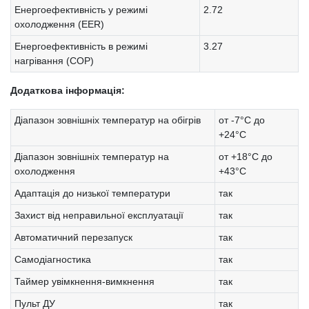
Енергоефективність у режимі
2.72
охолодження (EER)
Енергоефективність в режимі
3.27
нагрівання (COP)
Додаткова інформація:
Діапазон зовнішніх температур на обігрів
от -7°C до
+24°C
Діапазон зовнішніх температур на
от +18°C до
охолодження
+43°C
Адаптація до низької температури
так
Захист від неправильної експлуатації
так
Автоматичний перезапуск
так
Самодіагностика
так
Таймер увімкнення-вимкнення
так
Пульт ДУ
так