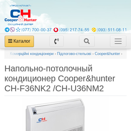
Каталог
алог
›
Комерційні кондиціонери
›
Підлогово-стельові
›
Cooper&hunter
›
Напольно-потолочный
кондиционер
Cooper&hunter
CH-F36NK2 /CH-U36NM2