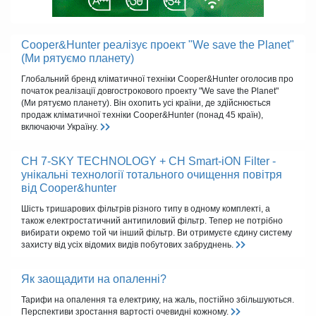
Cooper&Hunter реалізує проект "We save the Planet"
(Ми рятуємо планету)
Глобальний бренд кліматичної техніки Cooper&Hunter оголосив про
початок реалізації довгострокового проекту "We save the Planet"
(Ми рятуємо планету). Він охопить усі країни, де здійснюється
продаж кліматичної техніки Cooper&Hunter (понад 45 країн),
включаючи Україну.
CH 7-SKY TECHNOLOGY + CH Smart-iON Filter -
унікальні технології тотального очищення повітря
від Cooper&hunter
Шість тришарових фільтрів різного типу в одному комплекті, а
також електростатичний антипиловий фільтр. Тепер не потрібно
вибирати окремо той чи інший фільтр. Ви отримуєте єдину систему
захисту від усіх відомих видів побутових забруднень.
Як заощадити на опаленні?
Тарифи на опалення та електрику, на жаль, постійно збільшуються.
Перспективи зростання вартості очевидні кожному.