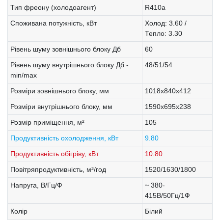
Тип фреону (холодоагент)
R410a
Споживана потужність, кВт
Холод: 3.60 /
Тепло: 3.30
Рівень шуму зовнішнього блоку Дб
60
Рівень шуму внутрішнього блоку Дб -
48/51/54
min/max
Розміри зовнішнього блоку, мм
1018х840х412
Розміри внутрішнього блоку, мм
1590х695х238
Розмір приміщення, м²
105
Продуктивність охолодження, кВт
9.80
Продуктивність обігріву, кВт
10.80
Повітряпродуктивність, м³/год
1520/1630/1800
Напруга, В/Гц/Ф
~ 380-
415В/50Гц/1Ф
Колір
Білий