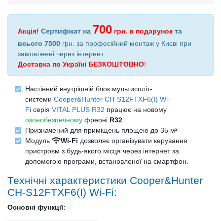
700
Акція!
Сертифікат на
грн.
в подарунок
та
всього 7500
грн. за професійний монтаж у Києві при
замовленні через інтернет
.
Доставка по Україні БЕЗКОШТОВНО
!
Настінний внутрішній блок мультиспліт-
системи
Cooper&Hunter CH-S12FTXF6(I) Wi-
Fi
серія
VITAL PLUS R32
працює на новому
озонобезпечному
фреоні
R32
Призначений для приміщень площею до 35 м²
Модуль
Wi-Fi
дозволяє організувати керування
пристроєм з будь-якого місця через інтернет за
допомогою програми, встановленої на смартфон.
Технічні характеристики Cooper&Hunter
CH-S12FTXF6(I) Wi-Fi:
Основні функції: