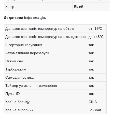
Колір
Білий
Додаткова інформація:
Діапазон зовнішніх температур на обігрів
от -15ºС
Діапазон зовнішніх температур на охолодження
до +48ºС
Інверторне керування
так
Автоматичний перезапуск
так
Режим сну
так
Турборежим
так
Самодіагностика
так
Таймер увімкнення-вимкнення
так
Пульт ДУ
так
Країна бренду
США
Країна виробник
Гонконг