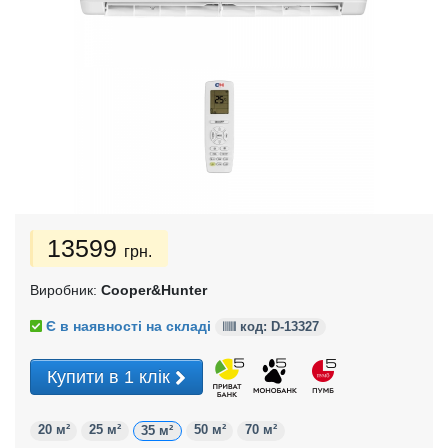
13599
грн.
Виробник:
Cooper&Hunter
Є в наявності на складі
код: D-
13327
Купити в 1 клік
20 м²
25 м²
50 м²
70 м²
35 м²