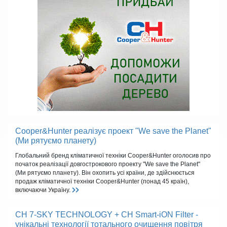
Cooper&Hunter реалізує проект "We save the Planet"
(Ми рятуємо планету)
Глобальний бренд кліматичної техніки Cooper&Hunter оголосив про
початок реалізації довгострокового проекту "We save the Planet"
(Ми рятуємо планету). Він охопить усі країни, де здійснюється
продаж кліматичної техніки Cooper&Hunter (понад 45 країн),
включаючи Україну.
CH 7-SKY TECHNOLOGY + CH Smart-iON Filter -
унікальні технології тотального очищення повітря