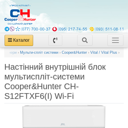
Каталог
диціонери
›
Мульти-спліт системи
›
Cooper&Hunter
›
Vital / Vital Plus
›
Настінний внутрішній блок
мультиспліт-системи
Cooper&Hunter CH-
S12FTXF6(I) Wi-Fi