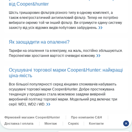
від Cooper&hunter
Шість тришарових фільтрів різного типу в одному комплекті, а
також електростатичний антипиловий фільтр. Тепер не потрібно
вибирати окремо той чи інший фільтр. Ви отримуєте єдину систему
захисту від усіх відомих видів побутових забруднень.
Як заощадити на опаленні?
Тарифи на опалення та електрику, на жаль, постійно збільшуються.
Перспективи зростання вартості очевидні кожному.
Осушувачі торгової марки Cooper&Hunter: найкращі
ціна-якість
Все більшої популярності серед кінцевих споживачів набувають
осушувачі торгової марки Cooper&Hunter. Добре простежувана
тенденція у продажах стала можливою завдяки вивіреній
виробничій політиці торгової марки. Модельний ряд включає три
серії: WD1, WD2 і WD.
Фірмовий магазин Cooper&Hunter
Про компанію C&H
Доставка і оплата
Монтаж
Сервіс
Контакти