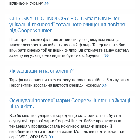
включаючи Україну.
CH 7-SKY TECHNOLOGY + CH Smart-iON Filter -
унікальні технології тотального очищення повітря
від Cooper&hunter
Шість тришарових фільтрів різного типу в одному комплекті, а
також електростатичний антипиловий фільтр. Тепер не потрібно
вибирати окремо той чи інший фільтр. Ви отримуєте єдину систему
захисту від усіх відомих видів побутових забруднень.
Як заощадити на опаленні?
Тарифи на опалення та електрику, на жаль, постійно збільшуються.
Перспективи зростання вартості очевидні кожному.
Осушувачі торгової марки Cooper&Hunter: найкращі
ціна-якість
Все більшої популярності серед кінцевих споживачів набувають
осушувачі торгової марки Cooper&Hunter. Добре простежувана
тенденція у продажах стала можливою завдяки вивіреній
виробничій політиці торгової марки. Модельний ряд включає три
серії: WD1, WD2 і WD.