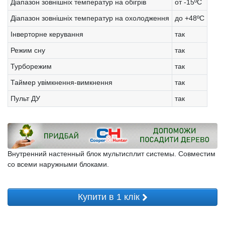
Діапазон зовнішніх температур на обігрів
от -15ºС
Діапазон зовнішніх температур на охолодження
до +48ºС
Інверторне керування
так
Режим сну
так
Турборежим
так
Таймер увімкнення-вимкнення
так
Пульт ДУ
так
Внутренний настенный блок мультисплит системы. Совместим
со всеми наружными блоками.
Купити в 1 клік