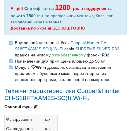
1200
Акція!
Сертифікат на
грн.
в подарунок
та
всього 7500
грн. за професійний монтаж у Києві при
замовленні через інтернет
.
Доставка по Україні БЕЗКОШТОВНО
!
Внутренний настенный блок
Cooper&Hunter CH-
S18FTXAM2S-SC(I) Wi-Fi
серія
SUPREME SILVER R32
працює на новому
озонобезпечному
фреоні
R32
Призначений для приміщень площею до 50 м²
Модуль
Wi-Fi
дозволяє організувати керування
пристроєм з будь-якого місця через інтернет за
допомогою програми, встановленої на смартфон.
Технічні характеристики Cooper&Hunter
CH-S18FTXAM2S-SC(I) Wi-Fi:
Основні функції:
Фільтрування
так
Охолодження
так