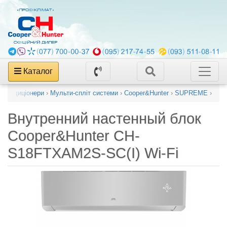
Каталог
і кондиціонери
›
Мульти-спліт системи
›
Cooper&Hunter
›
SUPREME
›
Внутренний настенный блок
Cooper&Hunter CH-
S18FTXAM2S-SC(I) Wi-Fi