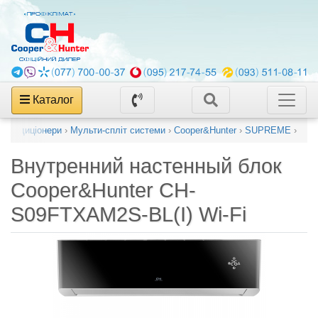
Каталог
і кондиціонери
›
Мульти-спліт системи
›
Cooper&Hunter
›
SUPREME
›
Внутренний настенный блок
Cooper&Hunter CH-
S09FTXAM2S-BL(I) Wi-Fi