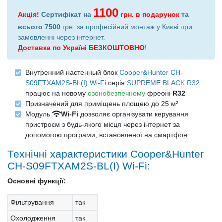
1100
Акція!
Сертифікат на
грн.
в подарунок
та
всього 7500
грн. за професійний монтаж у Києві при
замовленні через інтернет
.
Доставка по Україні БЕЗКОШТОВНО
!
Внутренний настенный блок
Cooper&Hunter CH-
S09FTXAM2S-BL(I) Wi-Fi
серія
SUPREME BLACK R32
працює на новому
озонобезпечному
фреоні
R32
Призначений для приміщень площею до 25 м²
Модуль
Wi-Fi
дозволяє організувати керування
пристроєм з будь-якого місця через інтернет за
допомогою програми, встановленої на смартфон.
Технічні характеристики Cooper&Hunter
CH-S09FTXAM2S-BL(I) Wi-Fi:
Основні функції:
Фільтрування
так
Охолодження
так