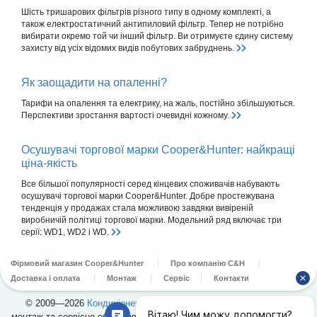
Шість тришарових фільтрів різного типу в одному комплекті, а
також електростатичний антипиловий фільтр. Тепер не потрібно
вибирати окремо той чи інший фільтр. Ви отримуєте єдину систему
захисту від усіх відомих видів побутових забруднень.
Як заощадити на опаленні?
Тарифи на опалення та електрику, на жаль, постійно збільшуються.
Перспективи зростання вартості очевидні кожному.
Осушувачі торгової марки Cooper&Hunter: найкращі
ціна-якість
Все більшої популярності серед кінцевих споживачів набувають
осушувачі торгової марки Cooper&Hunter. Добре простежувана
тенденція у продажах стала можливою завдяки вивіреній
виробничій політиці торгової марки. Модельний ряд включає три
серії: WD1, WD2 і WD.
Фірмовий магазин Cooper&Hunter
Про компанію C&H
Доставка і оплата
Монтаж
Сервіс
Контакти
© 2009—2026
Кондиціонери Cooper&Hunter
в Україні. Продаж,
монтаж та сервісне обслуговування кондиціонерів. Офіційний дилер