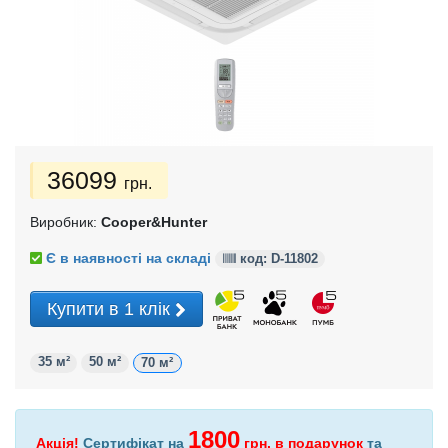
36099
грн.
Виробник:
Cooper&Hunter
Є в наявності на складі
код: D-
11802
Купити в 1 клік
35 м²
50 м²
70 м²
1800
Акція!
Сертифікат на
грн.
в подарунок
та