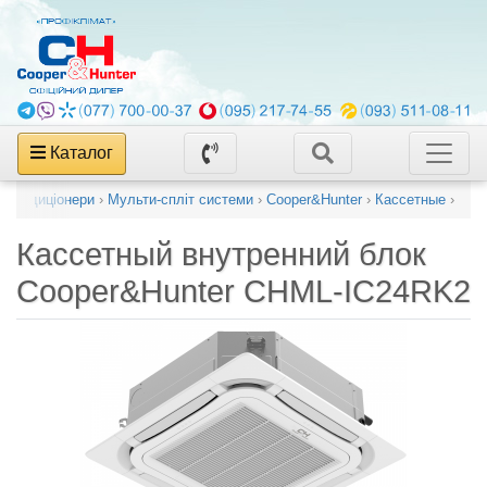
Каталог
і кондиціонери
›
Мульти-спліт системи
›
Cooper&Hunter
›
Кассетные
›
Кассетный внутренний блок
Cooper&Hunter CHML-IC24RK2