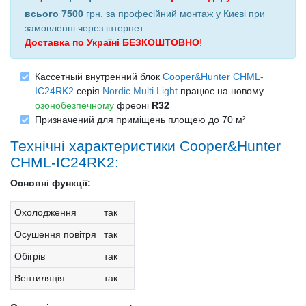
всього 7500
грн. за професійний монтаж у Києві при
замовленні через інтернет
.
Доставка по Україні БЕЗКОШТОВНО
!
Кассетный внутренний блок
Cooper&Hunter CHML-
IC24RK2
серія
Nordic Multi Light
працює на новому
озонобезпечному
фреоні
R32
Призначений для приміщень площею до 70 м²
Технічні характеристики Cooper&Hunter
CHML-IC24RK2:
Основні функції:
Охолодження
так
Осушення повітря
так
Обігрів
так
Вентиляція
так