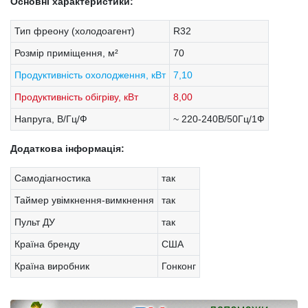
Основні характеристики:
Тип фреону (холодоагент)
R32
Розмір приміщення, м²
70
Продуктивність охолодження, кВт
7,10
Продуктивність обігріву, кВт
8,00
Напруга, В/Гц/Ф
~ 220-240В/50Гц/1Ф
Додаткова інформація:
Самодіагностика
так
Таймер увімкнення-вимкнення
так
Пульт ДУ
так
Країна бренду
США
Країна виробник
Гонконг