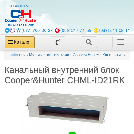
Каталог
і кондиціонери
›
Мульти-спліт системи
›
Cooper&Hunter
›
Канальные
›
Канальный внутренний блок
Cooper&Hunter CHML-ID21RK