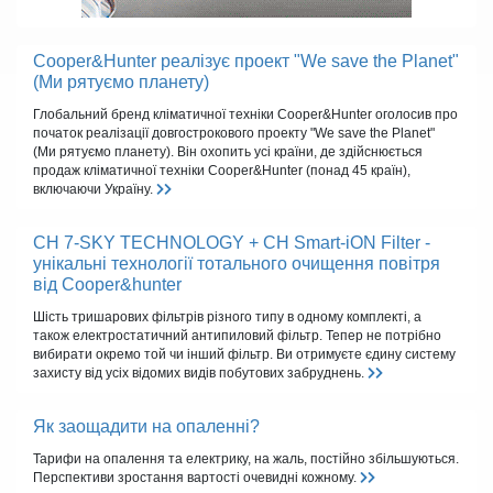
Cooper&Hunter реалізує проект "We save the Planet"
(Ми рятуємо планету)
Глобальний бренд кліматичної техніки Cooper&Hunter оголосив про
початок реалізації довгострокового проекту "We save the Planet"
(Ми рятуємо планету). Він охопить усі країни, де здійснюється
продаж кліматичної техніки Cooper&Hunter (понад 45 країн),
включаючи Україну.
CH 7-SKY TECHNOLOGY + CH Smart-iON Filter -
унікальні технології тотального очищення повітря
від Cooper&hunter
Шість тришарових фільтрів різного типу в одному комплекті, а
також електростатичний антипиловий фільтр. Тепер не потрібно
вибирати окремо той чи інший фільтр. Ви отримуєте єдину систему
захисту від усіх відомих видів побутових забруднень.
Як заощадити на опаленні?
Тарифи на опалення та електрику, на жаль, постійно збільшуються.
Перспективи зростання вартості очевидні кожному.