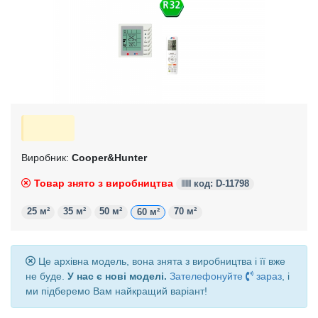
Виробник:
Cooper&Hunter
Товар знято з виробництва
код: D-11798
25 м²
35 м²
50 м²
70 м²
60 м²
Це архівна модель, вона знята з виробництва і її вже
не буде.
У нас є нові моделі.
Зателефонуйте
зараз
, і
ми підберемо Вам найкращий варіант!