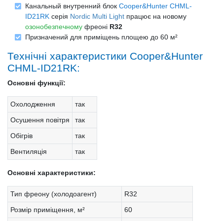
Канальный внутренний блок
Cooper&Hunter CHML-
ID21RK
серія
Nordic Multi Light
працює на новому
озонобезпечному
фреоні
R32
Призначений для приміщень площею до 60 м²
Технічні характеристики Cooper&Hunter
CHML-ID21RK:
Основні функції:
Охолодження
так
Осушення повітря
так
Обігрів
так
Вентиляція
так
Основні характеристики:
Тип фреону (холодоагент)
R32
Розмір приміщення, м²
60