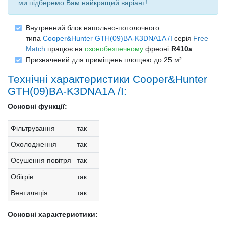
ми підберемо Вам найкращий варіант!
Внутренний блок напольно-потолочного
типа
Cooper&Hunter GTH(09)BA-K3DNA1A /I
серія
Free
Match
працює на
озонобезпечному
фреоні
R410a
Призначений для приміщень площею до 25 м²
Технічні характеристики Cooper&Hunter
GTH(09)BA-K3DNA1A /I:
Основні функції:
Фільтрування
так
Охолодження
так
Осушення повітря
так
Обігрів
так
Вентиляція
так
Основні характеристики: