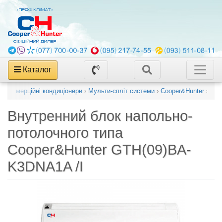
Каталог
г
›
Комерційні кондиціонери
›
Мульти-спліт системи
›
Cooper&Hunter
›
Внутренний блок напольно-
потолочного типа
Cooper&Hunter GTH(09)BA-
K3DNA1A /I