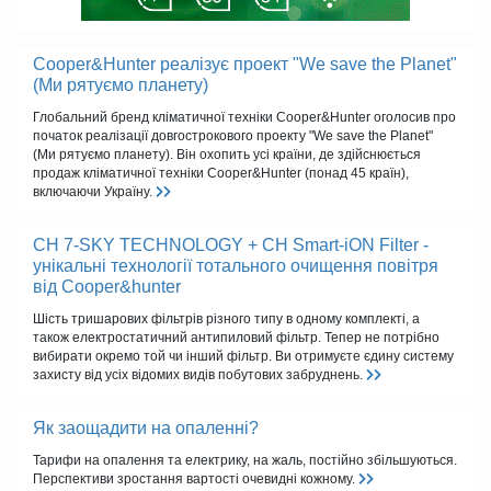
Cooper&Hunter реалізує проект "We save the Planet"
(Ми рятуємо планету)
Глобальний бренд кліматичної техніки Cooper&Hunter оголосив про
початок реалізації довгострокового проекту "We save the Planet"
(Ми рятуємо планету). Він охопить усі країни, де здійснюється
продаж кліматичної техніки Cooper&Hunter (понад 45 країн),
включаючи Україну.
CH 7-SKY TECHNOLOGY + CH Smart-iON Filter -
унікальні технології тотального очищення повітря
від Cooper&hunter
Шість тришарових фільтрів різного типу в одному комплекті, а
також електростатичний антипиловий фільтр. Тепер не потрібно
вибирати окремо той чи інший фільтр. Ви отримуєте єдину систему
захисту від усіх відомих видів побутових забруднень.
Як заощадити на опаленні?
Тарифи на опалення та електрику, на жаль, постійно збільшуються.
Перспективи зростання вартості очевидні кожному.