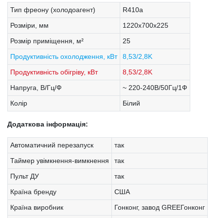
Тип фреону (холодоагент)
R410a
Розміри, мм
1220х700х225
Розмір приміщення, м²
25
Продуктивність охолодження, кВт
8,53/2,8K
Продуктивність обігріву, кВт
8,53/2,8K
Напруга, В/Гц/Ф
~ 220-240В/50Гц/1Ф
Колір
Білий
Додаткова інформація:
Автоматичний перезапуск
так
Таймер увімкнення-вимкнення
так
Пульт ДУ
так
Країна бренду
США
Країна виробник
Гонконг, завод GREEГонконг