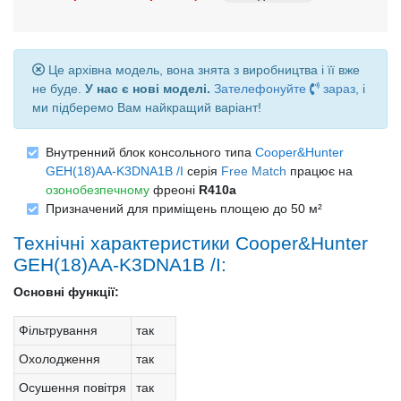
Це архівна модель, вона знята з виробництва і її вже
не буде.
У нас є нові моделі.
Зателефонуйте
зараз
, і
ми підберемо Вам найкращий варіант!
Внутренний блок консольного типа
Cooper&Hunter
GEH(18)AA-K3DNA1B /I
серія
Free Match
працює на
озонобезпечному
фреоні
R410a
Призначений для приміщень площею до 50 м²
Технічні характеристики Cooper&Hunter
GEH(18)AA-K3DNA1B /I:
Основні функції:
Фільтрування
так
Охолодження
так
Осушення повітря
так