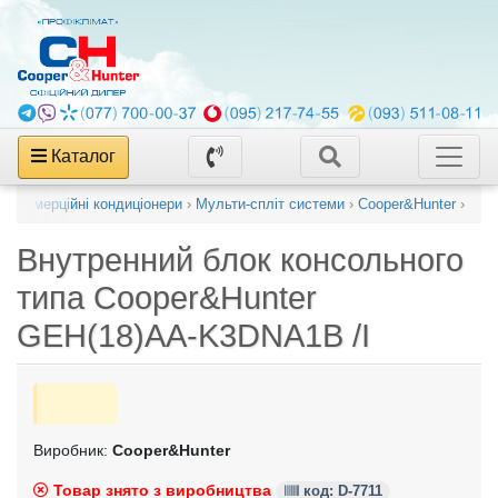
Каталог
г
›
Комерційні кондиціонери
›
Мульти-спліт системи
›
Cooper&Hunter
›
Внутренний блок консольного
типа
Cooper&Hunter
GEH(18)AA-K3DNA1B /I
Виробник:
Cooper&Hunter
Товар знято з виробництва
код: D-7711