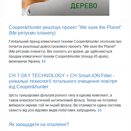
Cooper&Hunter реалізує проект "We save the Planet"
(Ми рятуємо планету)
Глобальний бренд кліматичної техніки Cooper&Hunter оголосив про
початок реалізації довгострокового проекту "We save the Planet"
(Ми рятуємо планету). Він охопить усі країни, де здійснюється
продаж кліматичної техніки Cooper&Hunter (понад 45 країн),
включаючи Україну.
CH 7-SKY TECHNOLOGY + CH Smart-iON Filter -
унікальні технології тотального очищення повітря
від Cooper&hunter
Шість тришарових фільтрів різного типу в одному комплекті, а
також електростатичний антипиловий фільтр. Тепер не потрібно
вибирати окремо той чи інший фільтр. Ви отримуєте єдину систему
захисту від усіх відомих видів побутових забруднень.
Як заощадити на опаленні?