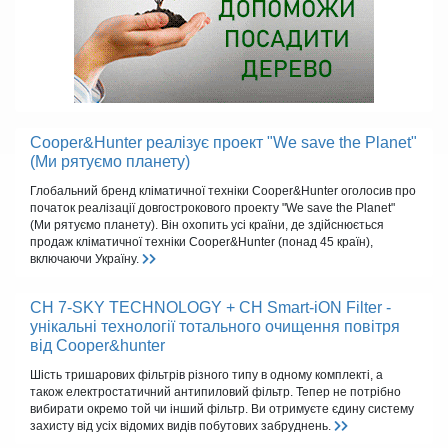
Cooper&Hunter реалізує проект "We save the Planet"
(Ми рятуємо планету)
Глобальний бренд кліматичної техніки Cooper&Hunter оголосив про
початок реалізації довгострокового проекту "We save the Planet"
(Ми рятуємо планету). Він охопить усі країни, де здійснюється
продаж кліматичної техніки Cooper&Hunter (понад 45 країн),
включаючи Україну.
CH 7-SKY TECHNOLOGY + CH Smart-iON Filter -
унікальні технології тотального очищення повітря
від Cooper&hunter
Шість тришарових фільтрів різного типу в одному комплекті, а
також електростатичний антипиловий фільтр. Тепер не потрібно
вибирати окремо той чи інший фільтр. Ви отримуєте єдину систему
захисту від усіх відомих видів побутових забруднень.