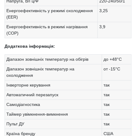
Напруга, В/Гц/Ф
220-240/50/1
Енергоефективність у режимі охолодження
3,25
(EER)
Енергоефективність в режимі нагрівання
3,9
(COP)
Додаткова інформація:
Діапазон зовнішніх температур на обігрів
до +48°C
Діапазон зовнішніх температур на
от -15°C
охолодження
Інверторне керування
так
Автоматичний перезапуск
так
Самодіагностика
так
Таймер увімкнення-вимкнення
так
Пульт ДУ
так
Країна бренду
США