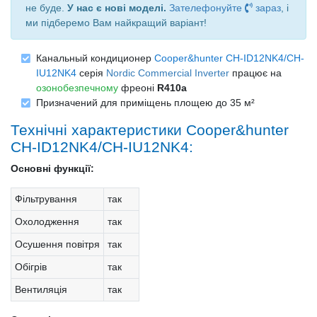
не буде.
У нас є нові моделі.
Зателефонуйте
зараз
, і
ми підберемо Вам найкращий варіант!
Канальный кондиционер
Cooper&hunter CH-ID12NK4/CH-
IU12NK4
серія
Nordic Commercial Inverter
працює на
озонобезпечному
фреоні
R410a
Призначений для приміщень площею до 35 м²
Технічні характеристики Cooper&hunter
CH-ID12NK4/CH-IU12NK4:
Основні функції:
Фільтрування
так
Охолодження
так
Осушення повітря
так
Обігрів
так
Вентиляція
так