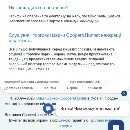
Як заощадити на опаленні?
Тарифи на опалення та електрику, на жаль, постійно збільшуються.
Перспективи зростання вартості очевидні кожному.
Осушувачі торгової марки Cooper&Hunter: найкращі
ціна-якість
Все більшої популярності серед кінцевих споживачів набувають
осушувачі торгової марки Cooper&Hunter. Добре простежувана
тенденція у продажах стала можливою завдяки вивіреній
виробничій політиці торгової марки. Модельний ряд включає три
серії: WD1, WD2 і WD.
Фірмовий магазин Cooper&Hunter
Про компанію C&H
Доставка і оплата
Монтаж
Сервіс
Контакти
© 2009—2026
Кондиціонери Cooper&Hunter
в Україні. Продаж,
монтаж та сервісне обслуговування кондиціонерів. Офіційний дилер
Cooper&Hunter в Україні.
Доставка Cooper&hunter CH-ID12NK4/CH-IU12NK4 Nordic Commercial
Inverter по всій Україні з офіційною гарантією.
Договір публічної
оферти