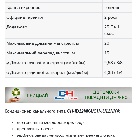
Країна виробник
Гонконг
Офіційна гарантія
2 роки
Додатково
25 Па 1
фаза
Максимальна довжина магістралі, м
20
Максимальний перепад висоти, м
15
⌀ Діаметр газової магістралі (мм/дюйм)
9,53 / 3/8”
⌀ Діаметр рідинної магістралі (мм/дюйм)
6,38 / 1/4”
Кондиционер канального типа
CH-ID12NK4/CH-IU12NK4
:
долговечный
моющийся фильтр
дренажный насос
эффективная теплоотдача
внутреннего блока